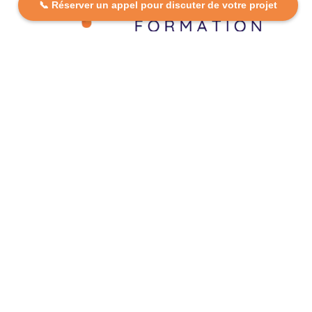
📞 Réserver un appel pour discuter de votre projet
DCP FORMATION, votre partenaire formation partout en
France. Apprenez aujourd’hui, réussissez demain avec
des formations personnalisées et accessibles.
Plan Du Site
Formations
FAQ
Nos centres
Contact
Mentions légales
Politique de confidentialité
Politique de cookies