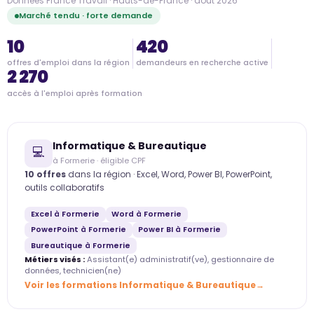
Données France Travail · Hauts-de-France · août 2026
Marché tendu · forte demande
10
420
offres d'emploi dans la région
demandeurs en recherche active
2 270
accès à l'emploi après formation
Informatique & Bureautique
💻
à Formerie · éligible CPF
10 offres
dans la région · Excel, Word, Power BI, PowerPoint,
outils collaboratifs
Excel à Formerie
Word à Formerie
PowerPoint à Formerie
Power BI à Formerie
Bureautique à Formerie
Métiers visés :
Assistant(e) administratif(ve), gestionnaire de
données, technicien(ne)
Voir les formations Informatique & Bureautique