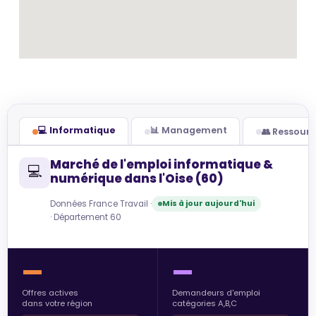
💻 Informatique
📊 Management
👥 Ressour
Marché de l'emploi informatique &
💻
numérique dans l'Oise (60)
Données France Travail ·
Mis à jour aujourd'hui
· Département 60
—
—
Offres actives
Demandeurs d'emploi
dans votre région
catégories A,B,C