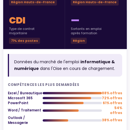
Région Hauts-de-France
Région Hauts-de-France
CDI
—
Type de contrat
Sortants en emploi
majoritaire
après formation
71% des postes
Région
Données du marché de l'emploi
informatique &
numérique
dans l'Oise en cours de chargement.
COMPÉTENCES LES PLUS DEMANDÉES
Excel / Bureautique
88% offres
Microsoft 365
72% offres
PowerPoint
61% offres
54%
Word / Traitement
offres
Outlook /
38% offres
Messagerie