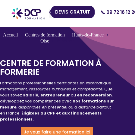
DEVIS GRATUIT
📞 09 72 16 12 2
Nos Centres
Accueil
Centres de formation
Hauts-de-France
Oise
Formerie
CENTRE DE FORMATION À
FORMERIE
Formations professionnelles certifiantes en
informatique,
management, ressources humaines et comptabilité.
Que
vous soyez
salarié, entrepreneur
ou
en reconversion
,
développez vos compétences avec
nos formations sur
mesure
,
disponibles en présentiel ou à distance
partout
en France.
Éligibles au CPF et aux financements
professionnels.
Je veux faire une formation ici