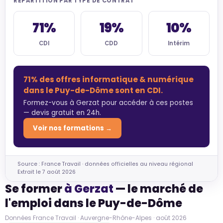
RÉPARTITION PAR TYPE DE CONTRAT
71%
19%
10%
CDI
CDD
Intérim
71% des offres informatique & numérique
dans le Puy-de-Dôme sont en CDI.
Formez-vous à Gerzat pour accéder à ces postes
— devis gratuit en 24h.
Voir nos formations →
Source : France Travail · données officielles au niveau régional
Extrait le 7 août 2026
Se former
à Gerzat
— le marché de
l'emploi dans le Puy-de-Dôme
Données France Travail · Auvergne-Rhône-Alpes · août 2026