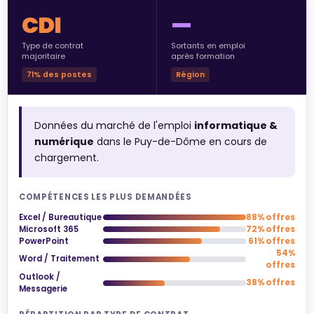
CDI
—
Type de contrat
Sortants en emploi
majoritaire
après formation
71% des postes
Région
Données du marché de l'emploi
informatique &
numérique
dans le Puy-de-Dôme en cours de
chargement.
COMPÉTENCES LES PLUS DEMANDÉES
Excel / Bureautique
88% offres
Microsoft 365
72% offres
PowerPoint
61% offres
54%
Word / Traitement
offres
Outlook /
38% offres
Messagerie