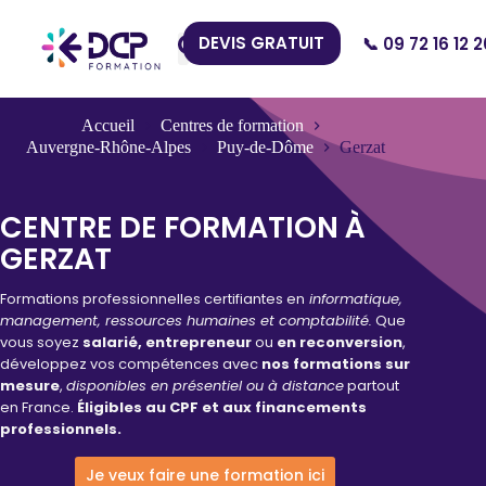
DEVIS GRATUIT
📞 09 72 16 12 2
Nos Centres
Accueil
Centres de formation
Auvergne-Rhône-Alpes
Puy-de-Dôme
Gerzat
CENTRE DE FORMATION À
GERZAT
Formations professionnelles certifiantes en
informatique,
management, ressources humaines et comptabilité.
Que
vous soyez
salarié, entrepreneur
ou
en reconversion
,
développez vos compétences avec
nos formations sur
mesure
,
disponibles en présentiel ou à distance
partout
en France.
Éligibles au CPF et aux financements
professionnels.
Je veux faire une formation ici