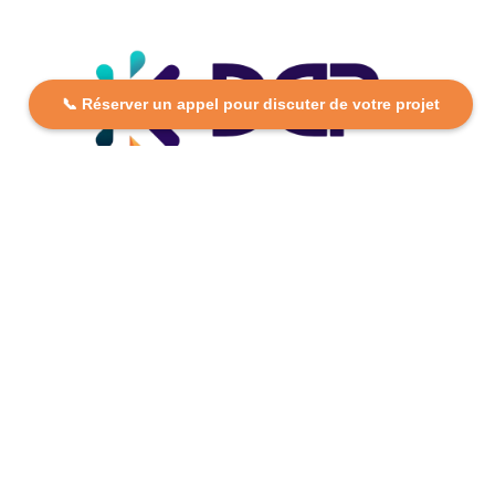
📞 Réserver un appel pour discuter de votre projet
DCP FORMATION, votre partenaire formation partout en
France. Apprenez aujourd’hui, réussissez demain avec
des formations personnalisées et accessibles.
Plan Du Site
Formations
FAQ
Nos centres
Contact
Mentions légales