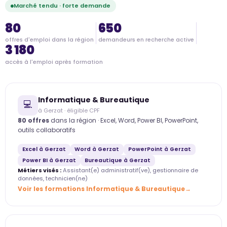
Marché tendu · forte demande
80
650
offres d'emploi dans la région
demandeurs en recherche active
3 180
accès à l'emploi après formation
Informatique & Bureautique
💻
à Gerzat · éligible CPF
80 offres
dans la région · Excel, Word, Power BI, PowerPoint,
outils collaboratifs
Excel à Gerzat
Word à Gerzat
PowerPoint à Gerzat
Power BI à Gerzat
Bureautique à Gerzat
Métiers visés :
Assistant(e) administratif(ve), gestionnaire de
données, technicien(ne)
Voir les formations Informatique & Bureautique