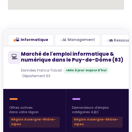
💻 Informatique
📊 Management
👥 Ressour
Marché de l'emploi informatique &
💻
numérique dans le Puy-de-Dôme (63)
Données France Travail ·
Mis à jour aujourd'hui
· Département 63
—
—
Offres actives
Demandeurs d'emploi
dans votre région
catégories A,B,C
Région Auvergne-Rhône-
Région Auvergne-Rhône-
Alpes
Alpes