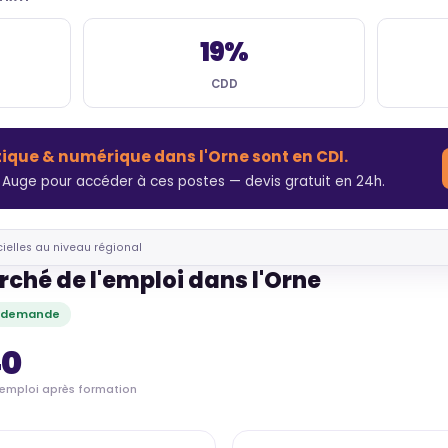
19%
CDD
tique & numérique dans l'Orne sont en CDI.
Auge pour accéder à ces postes — devis gratuit en 24h.
cielles au niveau régional
rché de l'emploi dans l'Orne
e demande
40
'emploi après formation