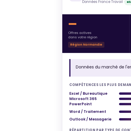
Données France Travail ·
M
—
Offres actives
dans votre région
Région Normandie
Données du marché de l'e
COMPÉTENCES LES PLUS DEMA
Excel / Bureautique
Microsoft 365
PowerPoint
Word / Traitement
Outlook / Messagerie
RÉPARTITION PAR TYPE DE CO