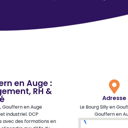
ern en Auge :
gement, RH &
té
Adresse
s, Gouffern en Auge
Le Bourg Silly en Gouf
t industriel. DCP
Gouffern en A
 avec des formations en