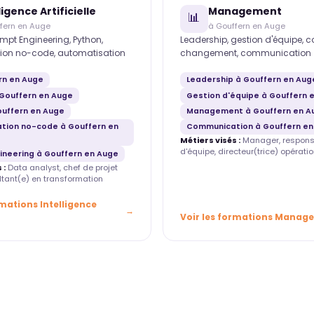
ligence Artificielle
Management
📊
fern en Auge
à Gouffern en Auge
mpt Engineering, Python,
Leadership, gestion d'équipe, 
ion no-code, automatisation
changement, communication
rn en Auge
Leadership à Gouffern en Aug
Gouffern en Auge
Gestion d'équipe à Gouffern 
ouffern en Auge
Management à Gouffern en A
tion no-code à Gouffern en
Communication à Gouffern en
Métiers visés :
Manager, respons
d'équipe, directeur(trice) opératio
ineering à Gouffern en Auge
 :
Data analyst, chef de projet
ultant(e) en transformation
rmations Intelligence
Voir les formations Manag