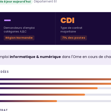
· Département 61
is à jour aujourd'hui
—
CDI
Demandeurs d'emploi
Type de contrat
catégories A,B,C
majoritaire
Région Normandie
71% des postes
mploi
informatique & numérique
dans l'Orne en cours de ch
NDÉES
NTRAT