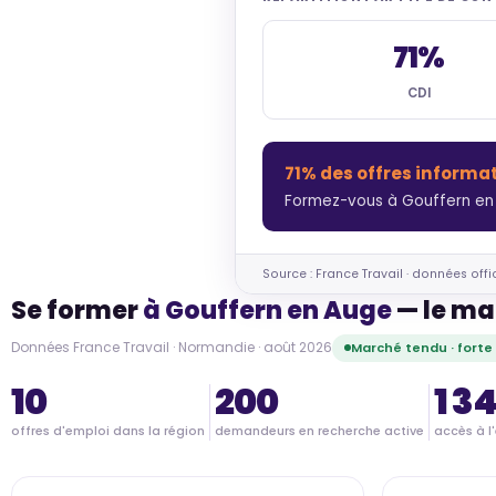
71%
CDI
71% des offres informa
Formez-vous à Gouffern en 
Source : France Travail · données offi
Se former
à Gouffern en Auge
— le ma
Données France Travail · Normandie · août 2026
Marché tendu · fort
10
200
1 3
offres d'emploi dans la région
demandeurs en recherche active
accès à l