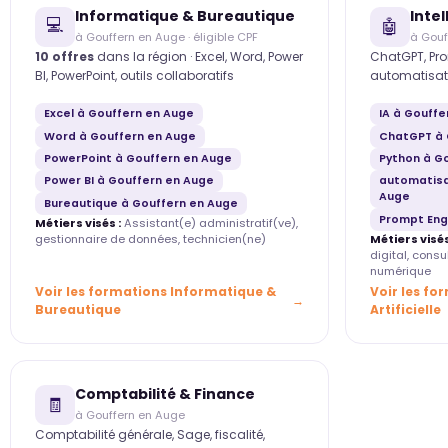
Informatique & Bureautique
Intel
💻
🤖
à Gouffern en Auge · éligible CPF
à Gouf
10 offres
dans la région · Excel, Word, Power
ChatGPT, Pro
BI, PowerPoint, outils collaboratifs
automatisat
Excel à Gouffern en Auge
IA à Gouffe
Word à Gouffern en Auge
ChatGPT à 
PowerPoint à Gouffern en Auge
Python à G
Power BI à Gouffern en Auge
automatisa
Auge
Bureautique à Gouffern en Auge
Prompt Eng
Métiers visés :
Assistant(e) administratif(ve),
gestionnaire de données, technicien(ne)
Métiers visés
digital, cons
numérique
Voir les formations Informatique &
Voir les fo
Bureautique
Artificielle
Comptabilité & Finance
🧾
à Gouffern en Auge
Comptabilité générale, Sage, fiscalité,