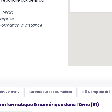
 répondre aux défis du
le OPCO
reprise
Formation à distance
Management
👥 Ressources Humaines
🧾 Comptabilité
i informatique & numérique dans l'Orne (61)