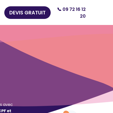
📞 09 72 16 12
DEVIS GRATUIT
20
s avec
CPF et