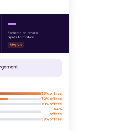
—
Sortants en emploi
après formation
Région
argement.
88% offres
72% offres
61% offres
54%
offres
38% offres