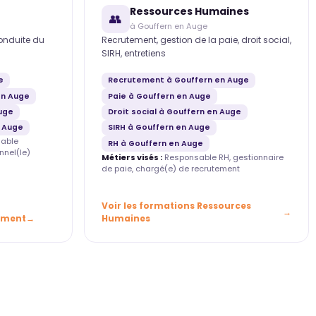
Ressources Humaines
👥
à Gouffern en Auge
conduite du
Recrutement, gestion de la paie, droit social,
SIRH, entretiens
e
Recrutement à Gouffern en Auge
en Auge
Paie à Gouffern en Auge
uge
Droit social à Gouffern en Auge
 Auge
SIRH à Gouffern en Auge
able
RH à Gouffern en Auge
nnel(le)
Métiers visés :
Responsable RH, gestionnaire
de paie, chargé(e) de recrutement
Voir les formations Ressources
ement
Humaines