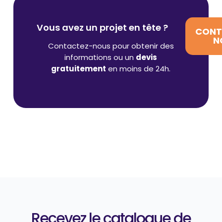
Vous avez un projet en tête ?
CONT
N
Contactez-nous pour obtenir des
informations ou un
devis
gratuitement
en moins de 24h.
Recevez le catalogue de