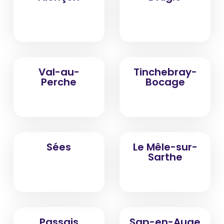
Val-au-
Tinchebray-
Perche
Bocage
Sées
Le Mêle-sur-
Sarthe
Passais
Sap-en-Auge