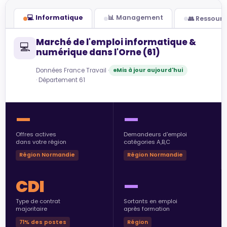
💻 Informatique
📊 Management
👥 Ressour
Marché de l'emploi informatique &
💻
numérique dans l'Orne (61)
Données France Travail ·
Mis à jour aujourd'hui
· Département 61
—
—
Offres actives
Demandeurs d'emploi
dans votre région
catégories A,B,C
Région Normandie
Région Normandie
CDI
—
Type de contrat
Sortants en emploi
majoritaire
après formation
71% des postes
Région