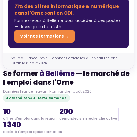
71% des offres informatique & numérique
dans l'Orne sont en CDI.
Formez-vous à Bellême pour accéder à ces postes
— devis gratuit en 24h.
Voir nos formations →
Source : France Travail · données officielles au niveau régional
Extrait le 8 août 2026
Se former
à Bellême
— le marché de
l'emploi dans l'Orne
Données France Travail · Normandie · août 2026
Marché tendu · forte demande
10
200
offres d'emploi dans la région
demandeurs en recherche active
1 340
accès à l'emploi après formation