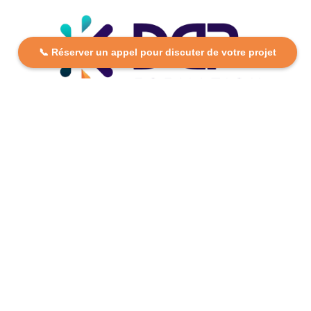
📞 Réserver un appel pour discuter de votre projet
DCP FORMATION, votre partenaire formation partout en
France. Apprenez aujourd’hui, réussissez demain avec
des formations personnalisées et accessibles.
Plan Du Site
Formations
FAQ
Nos centres
Contact
Mentions légales
Politique de confidentialité