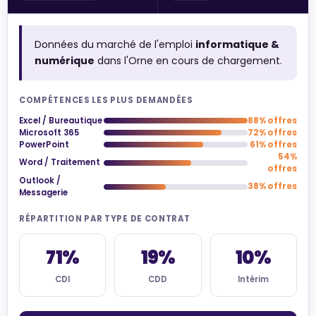
Données du marché de l'emploi
informatique &
numérique
dans l'Orne en cours de chargement.
COMPÉTENCES LES PLUS DEMANDÉES
Excel / Bureautique
88% offres
Microsoft 365
72% offres
PowerPoint
61% offres
54%
Word / Traitement
offres
Outlook /
38% offres
Messagerie
RÉPARTITION PAR TYPE DE CONTRAT
71%
19%
10%
CDI
CDD
Intérim