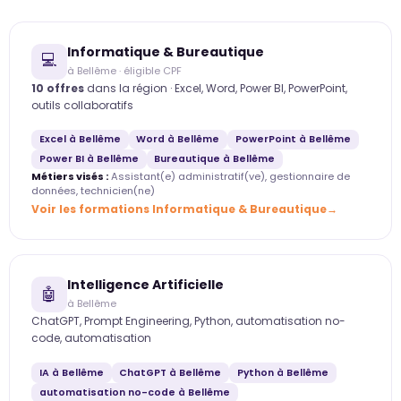
Informatique & Bureautique
💻
à Bellême · éligible CPF
10 offres
dans la région · Excel, Word, Power BI, PowerPoint,
outils collaboratifs
Excel à Bellême
Word à Bellême
PowerPoint à Bellême
Power BI à Bellême
Bureautique à Bellême
Métiers visés :
Assistant(e) administratif(ve), gestionnaire de
données, technicien(ne)
Voir les formations Informatique & Bureautique
Intelligence Artificielle
🤖
à Bellême
ChatGPT, Prompt Engineering, Python, automatisation no-
code, automatisation
IA à Bellême
ChatGPT à Bellême
Python à Bellême
automatisation no-code à Bellême