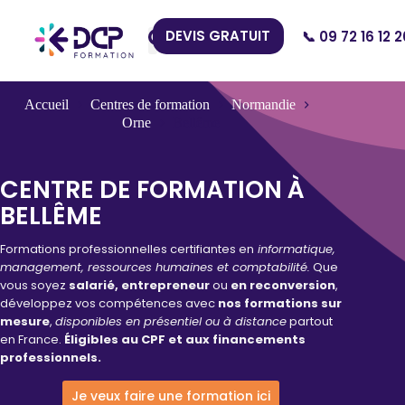
DEVIS GRATUIT
📞 09 72 16 12 2
Nos Centres
Accueil
Centres de formation
Normandie
Orne
Bellême
CENTRE DE FORMATION À
BELLÊME
Formations professionnelles certifiantes en
informatique,
management, ressources humaines et comptabilité.
Que
vous soyez
salarié, entrepreneur
ou
en reconversion
,
développez vos compétences avec
nos formations sur
mesure
,
disponibles en présentiel ou à distance
partout
en France.
Éligibles au CPF et aux financements
professionnels.
Je veux faire une formation ici