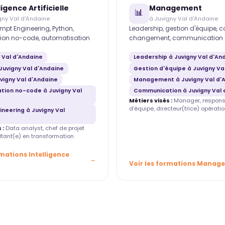
ligence Artificielle
Management
📊
gny Val d'Andaine
à Juvigny Val d'Andaine
mpt Engineering, Python,
Leadership, gestion d'équipe, 
ion no-code, automatisation
changement, communication
y Val d'Andaine
Leadership à Juvigny Val d'An
Juvigny Val d'Andaine
Gestion d'équipe à Juvigny Va
vigny Val d'Andaine
Management à Juvigny Val d'
tion no-code à Juvigny Val
Communication à Juvigny Val 
Métiers visés :
Manager, respons
d'équipe, directeur(trice) opératio
neering à Juvigny Val
 :
Data analyst, chef de projet
ultant(e) en transformation
rmations Intelligence
Voir les formations Manag