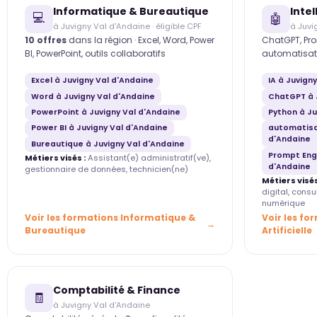
Informatique & Bureautique
Intel
💻
🤖
à Juvigny Val d'Andaine · éligible CPF
à Juvi
10 offres
dans la région · Excel, Word, Power
ChatGPT, Pro
BI, PowerPoint, outils collaboratifs
automatisat
Excel à Juvigny Val d'Andaine
IA à Juvign
Word à Juvigny Val d'Andaine
ChatGPT à 
PowerPoint à Juvigny Val d'Andaine
Python à Ju
Power BI à Juvigny Val d'Andaine
automatisa
d'Andaine
Bureautique à Juvigny Val d'Andaine
Prompt Engi
Métiers visés :
Assistant(e) administratif(ve),
d'Andaine
gestionnaire de données, technicien(ne)
Métiers visés
digital, cons
numérique
Voir les formations Informatique &
Voir les fo
Bureautique
Artificielle
Comptabilité & Finance
🧾
à Juvigny Val d'Andaine