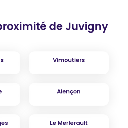
proximité
de Juvigny
es
Vimoutiers
e
Alençon
ges
Le Merlerault