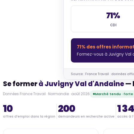
71%
CDI
71% des offres informa
Formez-vous à Juvigny Val d
Source : France Travail · données offi
Se former
à Juvigny Val d'Andaine
— 
Données France Travail · Normandie · août 2026
Marché tendu · fort
10
200
1 3
offres d'emploi dans la région
demandeurs en recherche active
accès à l