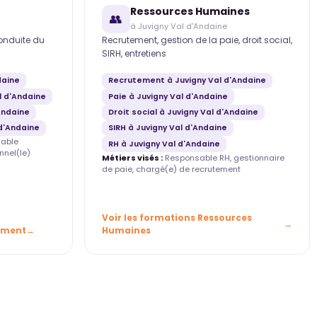
Ressources Humaines
👥
à Juvigny Val d'Andaine
conduite du
Recrutement, gestion de la paie, droit social,
SIRH, entretiens
daine
Recrutement à Juvigny Val d'Andaine
l d'Andaine
Paie à Juvigny Val d'Andaine
Andaine
Droit social à Juvigny Val d'Andaine
d'Andaine
SIRH à Juvigny Val d'Andaine
able
RH à Juvigny Val d'Andaine
nnel(le)
Métiers visés :
Responsable RH, gestionnaire
de paie, chargé(e) de recrutement
Voir les formations Ressources
ement
Humaines