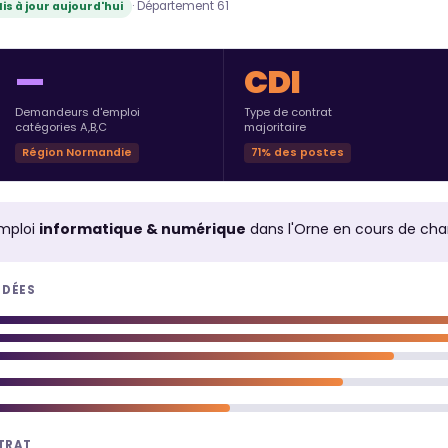
· Département 61
is à jour aujourd'hui
—
CDI
Demandeurs d'emploi
Type de contrat
catégories A,B,C
majoritaire
Région Normandie
71% des postes
mploi
informatique & numérique
dans l'Orne en cours de ch
NDÉES
NTRAT