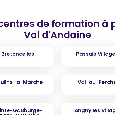
centres de formation
à 
Val d'Andaine
Bretoncelles
Passais Villag
ulins-la-Marche
Val-au-Perch
inte-Gauburge-
Longny les Villa