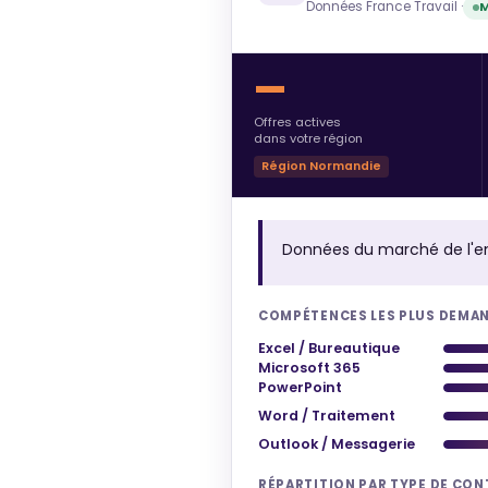
Données France Travail ·
M
—
Offres actives
dans votre région
Région Normandie
Données du marché de l'e
COMPÉTENCES LES PLUS DEMA
Excel / Bureautique
Microsoft 365
PowerPoint
Word / Traitement
Outlook / Messagerie
RÉPARTITION PAR TYPE DE CO