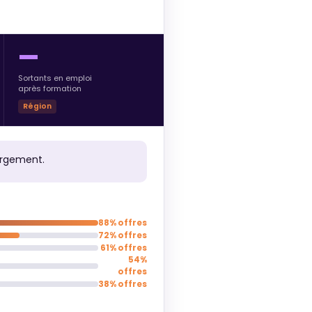
—
Sortants en emploi
après formation
Région
argement.
88% offres
72% offres
61% offres
54%
offres
38% offres