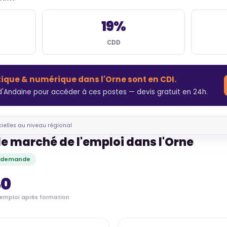
19%
CDD
tique & numérique dans l'Orne sont en CDI.
'Andaine pour accéder à ces postes — devis gratuit en 24h.
cielles au niveau régional
le marché de l'emploi dans l'Orne
e demande
40
'emploi après formation