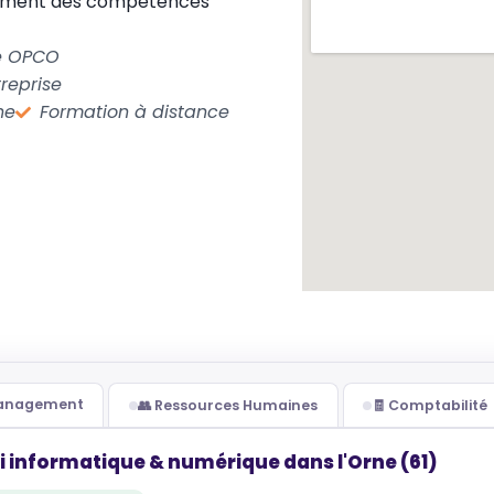
pement des compétences
le OPCO
reprise
ne
Formation à distance
Management
👥 Ressources Humaines
🧾 Comptabilité
i informatique & numérique dans l'Orne (61)