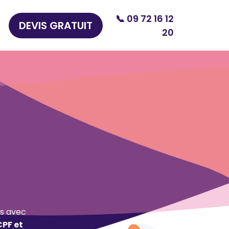
📞 09 72 16 12
DEVIS GRATUIT
20
s avec
CPF et