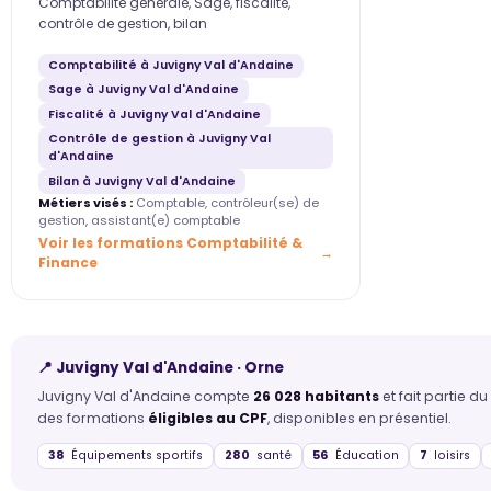
Comptabilité générale, Sage, fiscalité,
contrôle de gestion, bilan
Comptabilité à Juvigny Val d'Andaine
Sage à Juvigny Val d'Andaine
Fiscalité à Juvigny Val d'Andaine
Contrôle de gestion à Juvigny Val
d'Andaine
Bilan à Juvigny Val d'Andaine
Métiers visés :
Comptable, contrôleur(se) de
gestion, assistant(e) comptable
Voir les formations Comptabilité &
Finance
📍 Juvigny Val d'Andaine · Orne
Juvigny Val d'Andaine compte
26 028 habitants
et fait partie d
des formations
éligibles au CPF
, disponibles en présentiel.
38
Équipements sportifs
280
santé
56
Éducation
7
loisirs