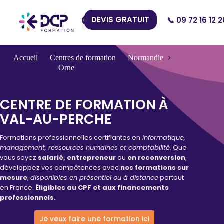
DEVIS GRATUIT
📞 09 72 16 12 2
Nos Centres
Accueil
Centres de formation
Normandie
Orne
Val-au-Perche
CENTRE DE FORMATION À
VAL-AU-PERCHE
Formations professionnelles certifiantes en
informatique,
management, ressources humaines et comptabilité.
Que
vous soyez
salarié, entrepreneur
ou
en reconversion
,
développez vos compétences avec
nos formations sur
mesure
,
disponibles en présentiel ou à distance
partout
en France.
Éligibles au CPF et aux financements
professionnels.
Je veux faire une formation ici