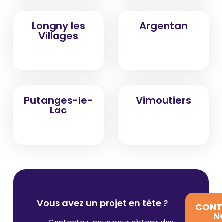
Longny les
Argentan
Villages
Putanges-le-
Vimoutiers
Lac
Vous avez un projet en tête ?
CONT
N
Contactez-nous pour obtenir des