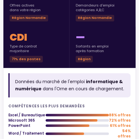
Offres actives
Demandeurs d'emploi
dans votre région
catégories A,B,C
Région Normandie
Région Normandie
CDI
—
Type de contrat
Sortants en emploi
majoritaire
après formation
71% des postes
Région
Données du marché de l'emploi
informatique &
numérique
dans l'Orne en cours de chargement.
COMPÉTENCES LES PLUS DEMANDÉES
Excel / Bureautique
88% offres
Microsoft 365
72% offres
PowerPoint
61% offres
54%
Word / Traitement
offres