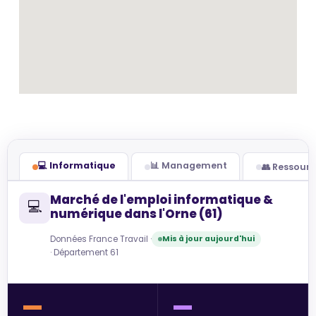
💻 Informatique
📊 Management
👥 Ressour
Marché de l'emploi informatique &
💻
numérique dans l'Orne (61)
Données France Travail ·
Mis à jour aujourd'hui
· Département 61
—
—