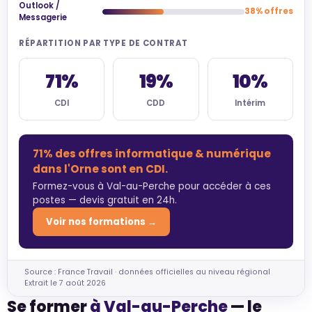
Outlook /
38% offres
Messagerie
RÉPARTITION PAR TYPE DE CONTRAT
71%
19%
10%
CDI
CDD
Intérim
71% des offres informatique & numérique
dans l'Orne sont en CDI.
Formez-vous à Val-au-Perche pour accéder à ces
postes — devis gratuit en 24h.
Voir nos formations →
Source : France Travail · données officielles au niveau régional
Extrait le 7 août 2026
Se former
à Val-au-Perche
— le