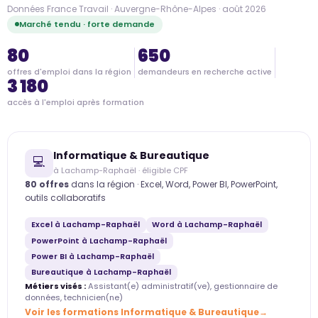
Données France Travail · Auvergne-Rhône-Alpes · août 2026
Marché tendu · forte demande
80
650
offres d'emploi dans la région
demandeurs en recherche active
3 180
accès à l'emploi après formation
Informatique & Bureautique
💻
à Lachamp-Raphaël · éligible CPF
80 offres
dans la région · Excel, Word, Power BI, PowerPoint,
outils collaboratifs
Excel à Lachamp-Raphaël
Word à Lachamp-Raphaël
PowerPoint à Lachamp-Raphaël
Power BI à Lachamp-Raphaël
Bureautique à Lachamp-Raphaël
Métiers visés :
Assistant(e) administratif(ve), gestionnaire de
données, technicien(ne)
Voir les formations Informatique & Bureautique