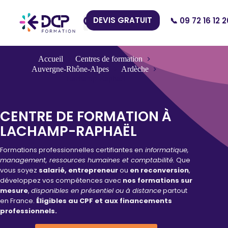
DEVIS GRATUIT
📞 09 72 16 12 2
Nos Centres
Accueil
Centres de formation
Auvergne-Rhône-Alpes
Ardèche
Lachamp-Raphaël
CENTRE DE FORMATION À
LACHAMP-RAPHAËL
Formations professionnelles certifiantes en
informatique,
management, ressources humaines et comptabilité.
Que
vous soyez
salarié, entrepreneur
ou
en reconversion
,
développez vos compétences avec
nos formations sur
mesure
,
disponibles en présentiel ou à distance
partout
en France.
Éligibles au CPF et aux financements
professionnels.