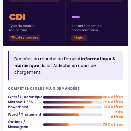
CDI
—
Type de contrat
Sortants en emploi
majoritaire
après formation
71% des postes
Région
Données du marché de l'emploi
informatique &
numérique
dans l'Ardèche en cours de
chargement.
COMPÉTENCES LES PLUS DEMANDÉES
Excel / Bureautique
88% offres
Microsoft 365
72% offres
PowerPoint
61% offres
54%
Word / Traitement
offres
Outlook /
38% offres
Messagerie