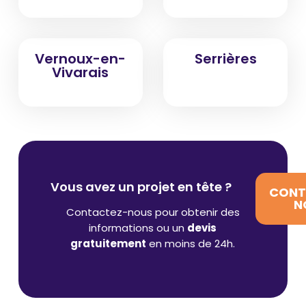
Vernoux-en-
Serrières
Vivarais
Vous avez un projet en tête ?
CONT
N
Contactez-nous pour obtenir des
informations ou un
devis
gratuitement
en moins de 24h.