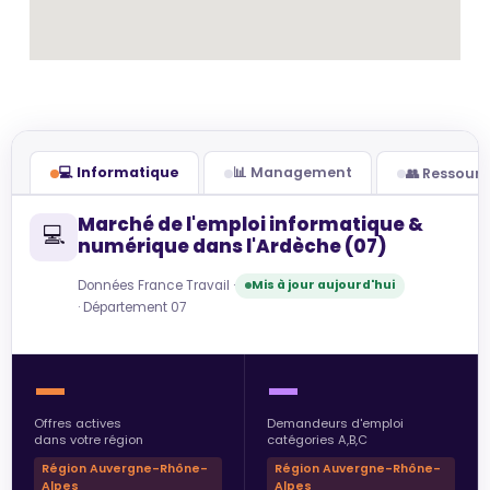
💻 Informatique
📊 Management
👥 Ressour
Marché de l'emploi informatique &
💻
numérique dans l'Ardèche (07)
Données France Travail ·
Mis à jour aujourd'hui
· Département 07
—
—
Offres actives
Demandeurs d'emploi
dans votre région
catégories A,B,C
Région Auvergne-Rhône-
Région Auvergne-Rhône-
Alpes
Alpes