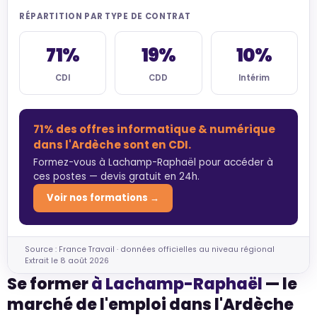
RÉPARTITION PAR TYPE DE CONTRAT
71%
19%
10%
CDI
CDD
Intérim
71% des offres informatique & numérique
dans l'Ardèche sont en CDI.
Formez-vous à Lachamp-Raphaël pour accéder à
ces postes — devis gratuit en 24h.
Voir nos formations →
Source : France Travail · données officielles au niveau régional
Extrait le 8 août 2026
Se former
à Lachamp-Raphaël
— le
marché de l'emploi dans l'Ardèche