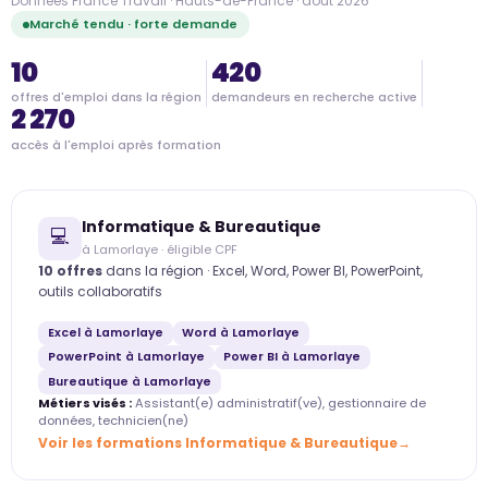
Données France Travail · Hauts-de-France · août 2026
Marché tendu · forte demande
10
420
offres d'emploi dans la région
demandeurs en recherche active
2 270
accès à l'emploi après formation
Informatique & Bureautique
💻
à Lamorlaye · éligible CPF
10 offres
dans la région · Excel, Word, Power BI, PowerPoint,
outils collaboratifs
Excel à Lamorlaye
Word à Lamorlaye
PowerPoint à Lamorlaye
Power BI à Lamorlaye
Bureautique à Lamorlaye
Métiers visés :
Assistant(e) administratif(ve), gestionnaire de
données, technicien(ne)
Voir les formations Informatique & Bureautique