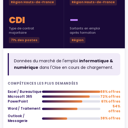
Région Hauts-de-France
Région Hauts-de-France
CDI
—
Type de contrat
Sortants en emploi
majoritaire
après formation
71% des postes
Région
Données du marché de l'emploi
informatique &
numérique
dans l'Oise en cours de chargement.
COMPÉTENCES LES PLUS DEMANDÉES
Excel / Bureautique
88% offres
Microsoft 365
72% offres
PowerPoint
61% offres
54%
Word / Traitement
offres
Outlook /
38% offres
Messagerie