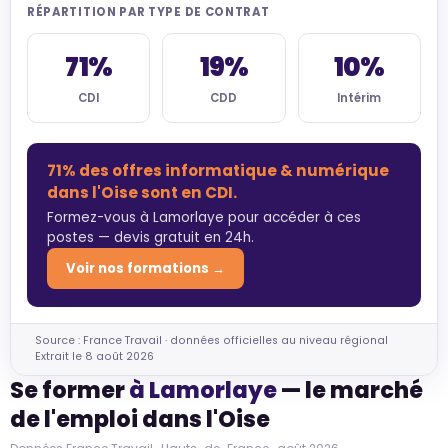
RÉPARTITION PAR TYPE DE CONTRAT
71%
19%
10%
CDI
CDD
Intérim
71% des offres informatique & numérique
dans l'Oise sont en CDI.
Formez-vous à Lamorlaye pour accéder à ces
postes — devis gratuit en 24h.
Voir nos formations →
Source : France Travail · données officielles au niveau régional
Extrait le 8 août 2026
Se former
à Lamorlaye
— le marché
de l'emploi dans l'Oise