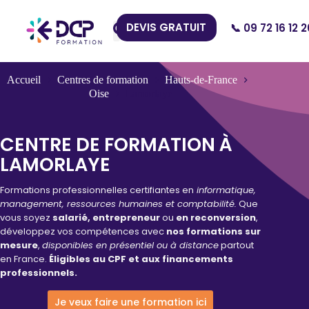
DEVIS GRATUIT
📞 09 72 16 12 2
Nos Centres
Accueil
Centres de formation
Hauts-de-France
Oise
Lamorlaye
CENTRE DE FORMATION À
LAMORLAYE
Formations professionnelles certifiantes en
informatique,
management, ressources humaines et comptabilité.
Que
vous soyez
salarié, entrepreneur
ou
en reconversion
,
développez vos compétences avec
nos formations sur
mesure
,
disponibles en présentiel ou à distance
partout
en France.
Éligibles au CPF et aux financements
professionnels.
Je veux faire une formation ici