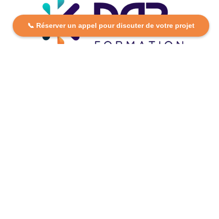
📞 Réserver un appel pour discuter de votre projet
DCP FORMATION, votre partenaire formation partout en
France. Apprenez aujourd’hui, réussissez demain avec
des formations personnalisées et accessibles.
Plan Du Site
Formations
FAQ
Nos centres
Contact
Mentions légales
Politique de confidentialité
Politique de cookies