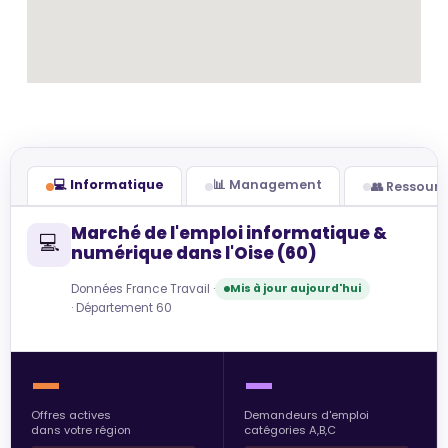
💻 Informatique
📊 Management
👥 Ressour
Marché de l'emploi informatique &
💻
numérique dans l'Oise (60)
Données France Travail ·
Mis à jour aujourd'hui
· Département 60
—
—
Offres actives
Demandeurs d'emploi
dans votre région
catégories A,B,C