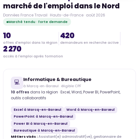
marché de l'emploi dans le Nord
Données France Travail · Hauts-de-France · août 2026
Marché tendu · forte demande
10
420
offres d'emploi dans la région
demandeurs en recherche active
2 270
accès à l'emploi après formation
Informatique & Bureautique
💻
à Marcq-en-Barœul · éligible CPF
10 offres
dans la région · Excel, Word, Power BI, PowerPoint,
outils collaboratifs
Excel à Marcq-en-Barœul
Word à Marcq-en-Barœul
PowerPoint à Marcq-en-Barœul
Power BI à Marcq-en-Barœul
Bureautique à Marcq-en-Barœul
Métiers visés :
Assistant(e) administratif(ve), gestionnaire de