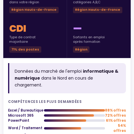
dans votre région
catégories A,B,C
Région Hauts-de-France
Région Hauts-de-France
CDI
—
Type de contrat
Sortants en emploi
majoritaire
après formation
71% des postes
Région
Données du marché de l'emploi
informatique &
numérique
dans le Nord en cours de
chargement.
COMPÉTENCES LES PLUS DEMANDÉES
Excel / Bureautique
88% offres
Microsoft 365
72% offres
PowerPoint
61% offres
54%
Word / Traitement
offres