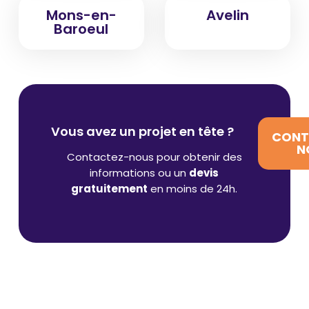
Mons-en-
Avelin
Baroeul
Vous avez un projet en tête ?
CONT
N
Contactez-nous pour obtenir des
informations ou un
devis
gratuitement
en moins de 24h.