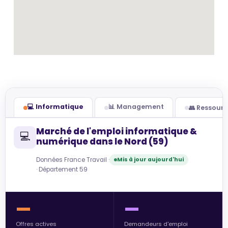
💻 Informatique
📊 Management
👥 Ressour
Marché de l'emploi informatique &
💻
numérique dans le Nord (59)
Données France Travail ·
Mis à jour aujourd'hui
· Département 59
—
—
Offres actives
Demandeurs d'emploi