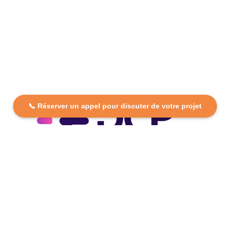
📞 Réserver un appel pour discuter de votre projet
DCP FORMATION, votre partenaire formation partout en
France. Apprenez aujourd’hui, réussissez demain avec
des formations personnalisées et accessibles.
Plan Du Site