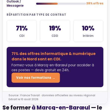
Outlook /
38% offres
Messagerie
RÉPARTITION PAR TYPE DE CONTRAT
71%
19%
10%
CDI
CDD
Intérim
71% des offres informatique & numérique
dans le Nord sont en CDI.
Formez-vous à Marcq-en-Barœul pour accéder à
ces postes — devis gratuit en 24h.
Voir nos formations →
Source : France Travail · données officielles au niveau régional
Extrait le 10 août 2026
Se former
à Marcq-en-Barœul
— le