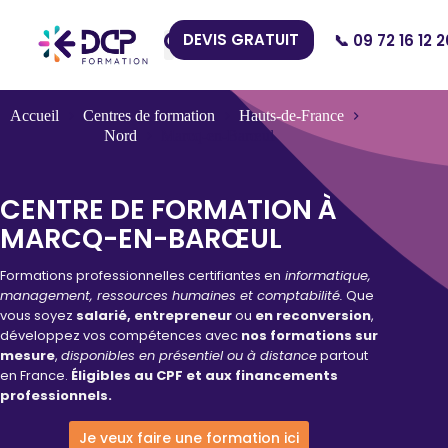
DEVIS GRATUIT
📞 09 72 16 12 2
Nos Centres
Accueil
Centres de formation
Hauts-de-France
Nord
Marcq-en-Barœul
CENTRE DE FORMATION À
MARCQ-EN-BARŒUL
Formations professionnelles certifiantes en
informatique,
management, ressources humaines et comptabilité.
Que
vous soyez
salarié, entrepreneur
ou
en reconversion
,
développez vos compétences avec
nos formations sur
mesure
,
disponibles en présentiel ou à distance
partout
en France.
Éligibles au CPF et aux financements
professionnels.
Je veux faire une formation ici