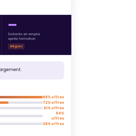
—
Sortants en emploi
après formation
Région
hargement.
88% offres
72% offres
61% offres
54%
offres
38% offres