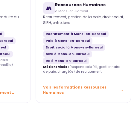
Ressources Humaines
👥
à Mons-en-Baroeul
conduite du
Recrutement, gestion de la paie, droit social,
SIRH, entretiens
l
Recrutement à Mons-en-Baroeul
Baroeul
Paie à Mons-en-Baroeul
eul
Droit social à Mons-en-Baroeul
roeul
SIRH à Mons-en-Baroeul
able
RH à Mons-en-Baroeul
nnel(le)
Métiers visés :
Responsable RH, gestionnaire
de paie, chargé(e) de recrutement
Voir les formations Ressources
ement
Humaines