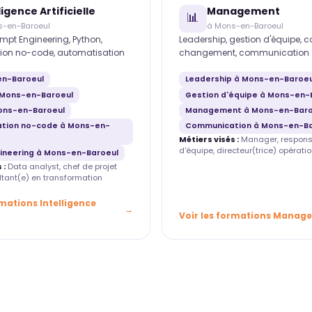
ligence Artificielle
Management
📊
s-en-Baroeul
à Mons-en-Baroeul
mpt Engineering, Python,
Leadership, gestion d'équipe, 
ion no-code, automatisation
changement, communication
en-Baroeul
Leadership à Mons-en-Baroeu
 Mons-en-Baroeul
Gestion d'équipe à Mons-en-
ons-en-Baroeul
Management à Mons-en-Baro
tion no-code à Mons-en-
Communication à Mons-en-Ba
Métiers visés :
Manager, respons
d'équipe, directeur(trice) opératio
ineering à Mons-en-Baroeul
 :
Data analyst, chef de projet
ultant(e) en transformation
rmations Intelligence
Voir les formations Manag