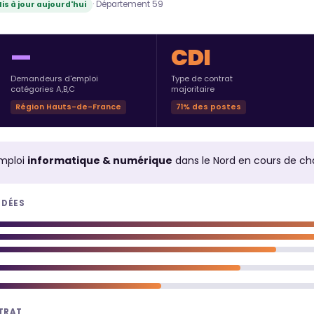
· Département 59
is à jour aujourd'hui
—
CDI
Demandeurs d'emploi
Type de contrat
catégories A,B,C
majoritaire
Région Hauts-de-France
71% des postes
mploi
informatique & numérique
dans le Nord en cours de c
NDÉES
NTRAT