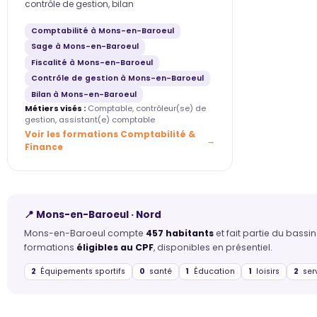
contrôle de gestion, bilan
Comptabilité à Mons-en-Baroeul
Sage à Mons-en-Baroeul
Fiscalité à Mons-en-Baroeul
Contrôle de gestion à Mons-en-Baroeul
Bilan à Mons-en-Baroeul
Métiers visés :
Comptable, contrôleur(se) de
gestion, assistant(e) comptable
Voir les formations Comptabilité &
Finance
📍 Mons-en-Baroeul · Nord
Mons-en-Baroeul compte
457 habitants
et fait partie du bass
formations
éligibles au CPF
, disponibles en présentiel.
2
Équipements sportifs
0
santé
1
Éducation
1
loisirs
2
ser