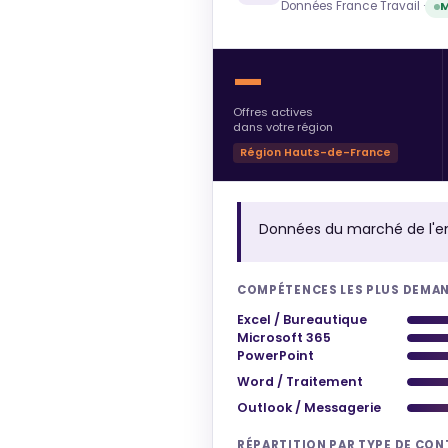
Données France Travail ·
M
—
Offres actives
dans votre région
Région Hauts-de-France
Données du marché de l'e
COMPÉTENCES LES PLUS DEMA
Excel / Bureautique
Microsoft 365
PowerPoint
Word / Traitement
Outlook / Messagerie
RÉPARTITION PAR TYPE DE CO