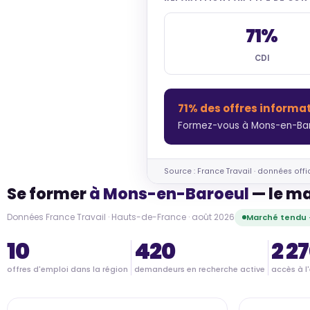
71%
CDI
71% des offres informa
Formez-vous à Mons-en-Baro
Source : France Travail · données offi
Se former
à Mons-en-Baroeul
— le ma
Données France Travail · Hauts-de-France · août 2026
Marché tendu 
10
420
2 2
offres d'emploi dans la région
demandeurs en recherche active
accès à l