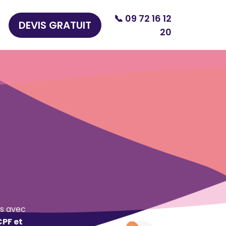
📞 09 72 16 12
DEVIS GRATUIT
20
s avec
CPF et