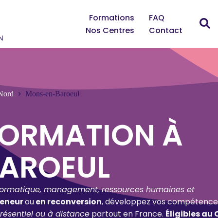
Formations
FAQ
Nos Centres
Contact
Nord
Mons-en-Baroeul
FORMATION À
AROEUL
formatique, management, ressources humaines et
reneur
ou
en reconversion
, développez vos compétence
résentiel ou à distance
partout en France.
Éligibles au 