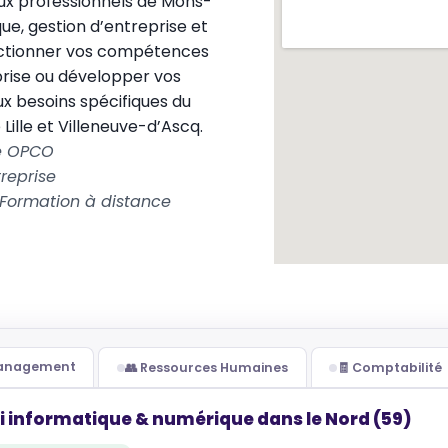
ux professionnels de Mons-
ue, gestion d’entreprise et
ectionner vos compétences
prise ou développer vos
x besoins spécifiques du
lle et Villeneuve-d’Ascq.
le OPCO
reprise
Formation à distance
Management
👥 Ressources Humaines
🧾 Comptabilité
i informatique & numérique dans le Nord (59)