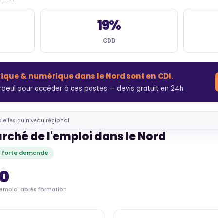
19%
CDD
tique & numérique dans le Nord sont en CDI.
eul pour accéder à ces postes — devis gratuit en 24h.
cielles au niveau régional
rché de l'emploi dans le Nord
· forte demande
70
'emploi après formation