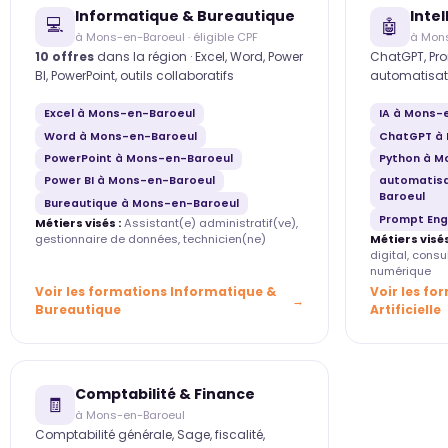
Informatique & Bureautique
Intel
💻
🤖
à Mons-en-Baroeul · éligible CPF
à Mon
10 offres
dans la région · Excel, Word, Power
ChatGPT, Pro
BI, PowerPoint, outils collaboratifs
automatisat
Excel à Mons-en-Baroeul
IA à Mons-
Word à Mons-en-Baroeul
ChatGPT à
PowerPoint à Mons-en-Baroeul
Python à M
Power BI à Mons-en-Baroeul
automatisa
Baroeul
Bureautique à Mons-en-Baroeul
Prompt Eng
Métiers visés :
Assistant(e) administratif(ve),
gestionnaire de données, technicien(ne)
Métiers visés
digital, cons
numérique
Voir les formations Informatique &
Voir les fo
Bureautique
Artificielle
Comptabilité & Finance
🧾
à Mons-en-Baroeul
Comptabilité générale, Sage, fiscalité,