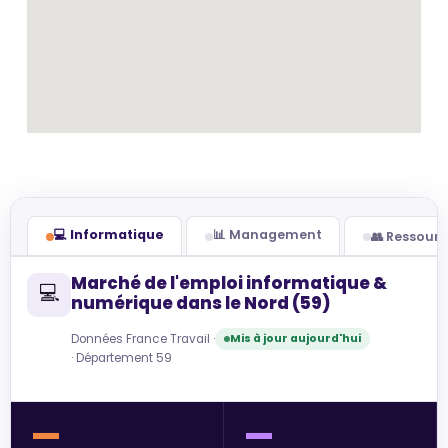
💻 Informatique
📊 Management
👥 Ressour
Marché de l'emploi informatique &
💻
numérique dans le Nord (59)
Données France Travail ·
Mis à jour aujourd'hui
· Département 59
—
—