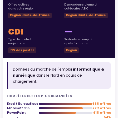
Offres actives
Demandeurs d'emploi
dans votre région
catégories A,B,C
Région Hauts-de-France
Région Hauts-de-France
CDI
—
Type de contrat
Sortants en emploi
majoritaire
après formation
71% des postes
Région
Données du marché de l'emploi
informatique &
numérique
dans le Nord en cours de
chargement.
COMPÉTENCES LES PLUS DEMANDÉES
Excel / Bureautique
88% offres
Microsoft 365
72% offres
PowerPoint
61% offres
54%