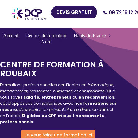
DEVIS GRATUIT
📞 09 72 16 12 2
Nos Centres
Accueil
Centres de formation
Hauts-de-France
Nord
Roubaix
CENTRE DE FORMATION À
ROUBAIX
Formations professionnelles certifiantes en
informatique,
management, ressources humaines et comptabilité.
Que
vous soyez
salarié, entrepreneur
ou
en reconversion
,
développez vos compétences avec
nos formations sur
mesure
,
disponibles en présentiel ou à distance
partout
en France.
Éligibles au CPF et aux financements
professionnels.
Je veux faire une formation ici