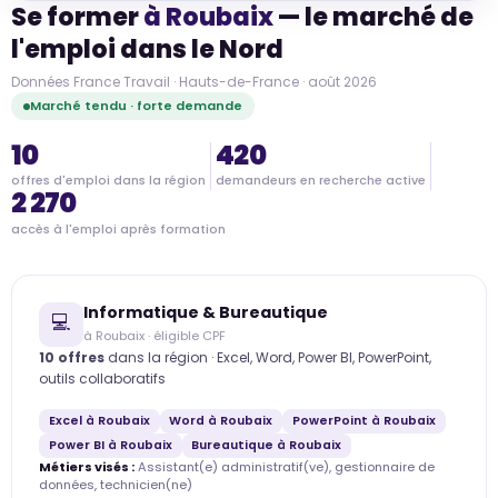
Se former
à Roubaix
— le marché de
l'emploi dans le Nord
Données France Travail · Hauts-de-France · août 2026
Marché tendu · forte demande
10
420
offres d'emploi dans la région
demandeurs en recherche active
2 270
accès à l'emploi après formation
Informatique & Bureautique
💻
à Roubaix · éligible CPF
10 offres
dans la région · Excel, Word, Power BI, PowerPoint,
outils collaboratifs
Excel à Roubaix
Word à Roubaix
PowerPoint à Roubaix
Power BI à Roubaix
Bureautique à Roubaix
Métiers visés :
Assistant(e) administratif(ve), gestionnaire de
données, technicien(ne)