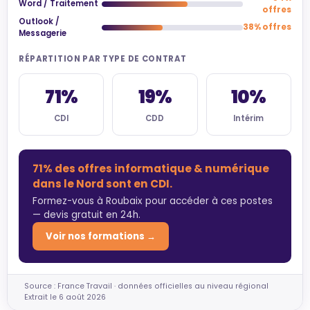
Word / Traitement
offres
Outlook /
38% offres
Messagerie
RÉPARTITION PAR TYPE DE CONTRAT
71%
19%
10%
CDI
CDD
Intérim
71% des offres informatique & numérique
dans le Nord sont en CDI.
Formez-vous à Roubaix pour accéder à ces postes
— devis gratuit en 24h.
Voir nos formations →
Source : France Travail · données officielles au niveau régional
Extrait le 6 août 2026