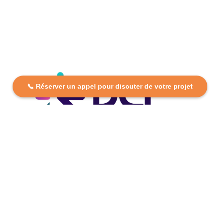
📞 Réserver un appel pour discuter de votre projet
DCP FORMATION, votre partenaire formation partout en
France. Apprenez aujourd’hui, réussissez demain avec
des formations personnalisées et accessibles.
Plan Du Site
Formations