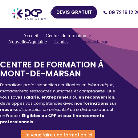
DEVIS GRATUIT
📞 09 72 16 12 2
Nos Centres
Accueil
Centres de formation
Nouvelle-Aquitaine
Landes
Mont-de-Marsan
CENTRE DE FORMATION À
MONT-DE-MARSAN
Formations professionnelles certifiantes en
informatique,
management, ressources humaines et comptabilité.
Que
vous soyez
salarié, entrepreneur
ou
en reconversion
,
développez vos compétences avec
nos formations sur
mesure
,
disponibles en présentiel ou à distance
partout
en France.
Éligibles au CPF et aux financements
professionnels.
Je veux faire une formation ici