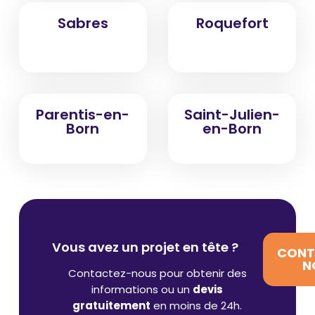
Sabres
Roquefort
Parentis-en-
Saint-Julien-
Born
en-Born
Vous avez un projet en tête ?
CONT
N
Contactez-nous pour obtenir des
informations ou un
devis
gratuitement
en moins de 24h.