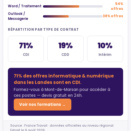
54%
Word / Traitement
offres
Outlook /
38% offres
Messagerie
RÉPARTITION PAR TYPE DE CONTRAT
71%
19%
10%
CDI
CDD
Intérim
71% des offres informatique & numérique
dans les Landes sont en CDI.
Formez-vous à Mont-de-Marsan pour accéder à
ces postes — devis gratuit en 24h.
Voir nos formations →
Source : France Travail · données officielles au niveau régional
Extrait le 9 août 2026