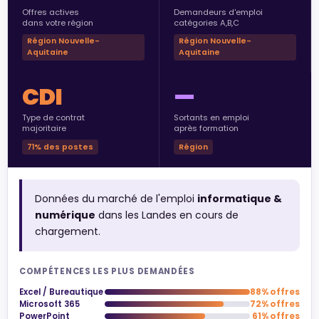
Offres actives
Demandeurs d'emploi
dans votre région
catégories A,B,C
Région Nouvelle-
Région Nouvelle-
Aquitaine
Aquitaine
CDI
—
Type de contrat
Sortants en emploi
majoritaire
après formation
71% des postes
Région
Données du marché de l'emploi
informatique &
numérique
dans les Landes en cours de
chargement.
COMPÉTENCES LES PLUS DEMANDÉES
Excel / Bureautique
88% offres
Microsoft 365
72% offres
PowerPoint
61% offres