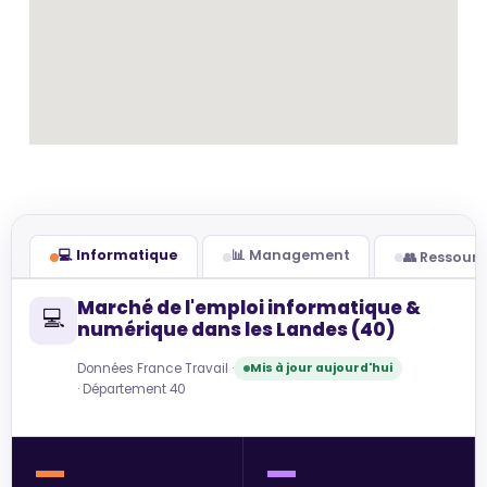
💻 Informatique
📊 Management
👥 Ressour
Marché de l'emploi informatique &
💻
numérique dans les Landes (40)
Données France Travail ·
Mis à jour aujourd'hui
· Département 40
—
—