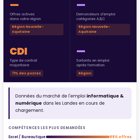
—
—
Offres actives
Demandeurs d'emploi
dans votre région
catégories A,B,C
Région Nouvelle-
Région Nouvelle-
Aquitaine
Aquitaine
CDI
—
Type de contrat
Sortants en emploi
majoritaire
après formation
71% des postes
Région
Données du marché de l'emploi
informatique &
numérique
dans les Landes en cours de
chargement.
COMPÉTENCES LES PLUS DEMANDÉES
Excel / Bureautique
88% offres