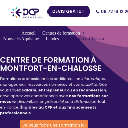
DEVIS GRATUIT
📞 09 72 16 12 2
Nos Centres
Accueil
Centres de formation
Nouvelle-Aquitaine
Landes
Montfort-en-Chalosse
CENTRE DE FORMATION À
MONTFORT-EN-CHALOSSE
Formations professionnelles certifiantes en
informatique,
management, ressources humaines et comptabilité.
Que
vous soyez
salarié, entrepreneur
ou
en reconversion
,
développez vos compétences avec
nos formations sur
mesure
,
disponibles en présentiel ou à distance
partout
en France.
Éligibles au CPF et aux financements
professionnels.
Je veux faire une formation ici