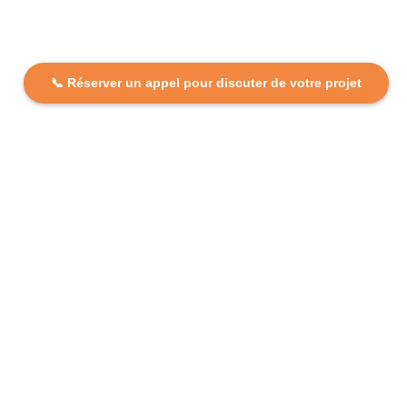
📞 Réserver un appel pour discuter de votre projet
DCP FORMATION, votre partenaire formation partout en
France. Apprenez aujourd’hui, réussissez demain avec
des formations personnalisées et accessibles.
Plan Du Site
Formations