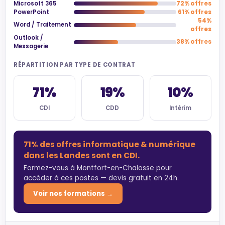
Microsoft 365
72% offres
PowerPoint
61% offres
54%
Word / Traitement
offres
Outlook /
38% offres
Messagerie
RÉPARTITION PAR TYPE DE CONTRAT
71%
19%
10%
CDI
CDD
Intérim
71% des offres informatique & numérique
dans les Landes sont en CDI.
Formez-vous à Montfort-en-Chalosse pour
accéder à ces postes — devis gratuit en 24h.
Voir nos formations →