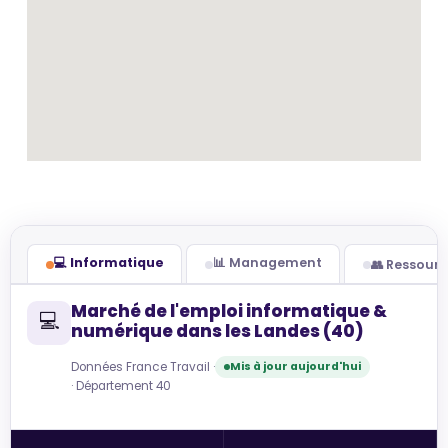
💻 Informatique
📊 Management
👥 Ressour
Marché de l'emploi informatique &
💻
numérique dans les Landes (40)
Données France Travail ·
Mis à jour aujourd'hui
· Département 40