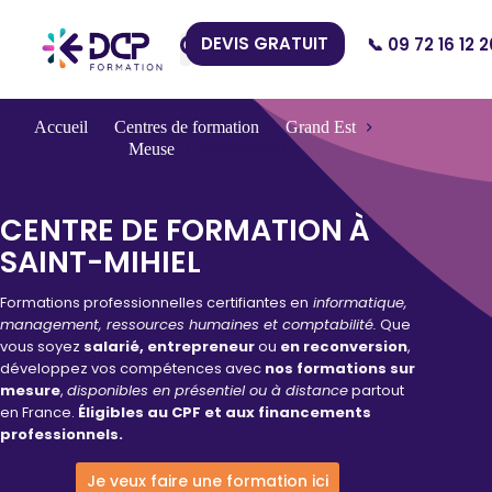
DEVIS GRATUIT
📞 09 72 16 12 2
Nos Centres
Accueil
Centres de formation
Grand Est
Meuse
Saint-Mihiel
CENTRE DE FORMATION À
SAINT-MIHIEL
Formations professionnelles certifiantes en
informatique,
management, ressources humaines et comptabilité.
Que
vous soyez
salarié, entrepreneur
ou
en reconversion
,
développez vos compétences avec
nos formations sur
mesure
,
disponibles en présentiel ou à distance
partout
en France.
Éligibles au CPF et aux financements
professionnels.
Je veux faire une formation ici