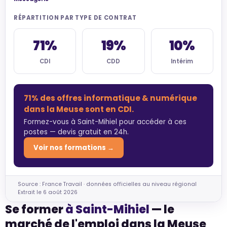
RÉPARTITION PAR TYPE DE CONTRAT
71%
19%
10%
CDI
CDD
Intérim
71% des offres informatique & numérique
dans la Meuse sont en CDI.
Formez-vous à Saint-Mihiel pour accéder à ces
postes — devis gratuit en 24h.
Voir nos formations →
Source : France Travail · données officielles au niveau régional
Extrait le 6 août 2026
Se former
à Saint-Mihiel
— le
marché de l'emploi dans la Meuse