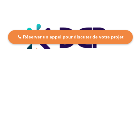
📞 Réserver un appel pour discuter de votre projet
DCP FORMATION, votre partenaire formation partout en
France. Apprenez aujourd’hui, réussissez demain avec
des formations personnalisées et accessibles.
Plan Du Site
Formations
FAQ
Nos centres
Contact