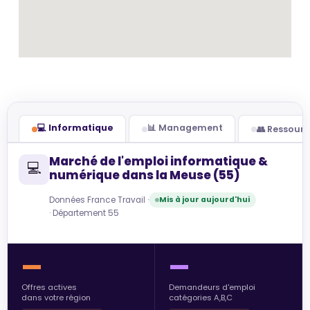
💻 Informatique
📊 Management
👥 Ressour
Marché de l'emploi informatique &
💻
numérique dans la Meuse (55)
Données France Travail ·
Mis à jour aujourd'hui
· Département 55
—
—
Offres actives
Demandeurs d'emploi
dans votre région
catégories A,B,C