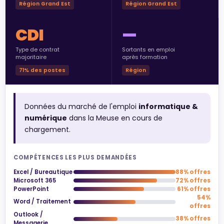
Région Grand Est
Région Grand Est
CDI
—
Type de contrat
Sortants en emploi
majoritaire
après formation
71% des postes
Région
Données du marché de l'emploi
informatique &
numérique
dans la Meuse en cours de
chargement.
COMPÉTENCES LES PLUS DEMANDÉES
Excel / Bureautique
88% offres
Microsoft 365
72% offres
PowerPoint
61% offres
54%
Word / Traitement
offres
Outlook /
38% offres
Messagerie