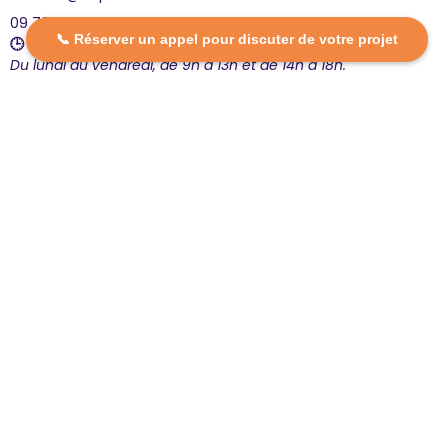
09 72 16 12 20
📞 Réserver un appel pour discuter de votre projet
🕒 Nous sommes ouverts :
Du lundi au vendredi, de 9h à 13h et de 14h à 18h.