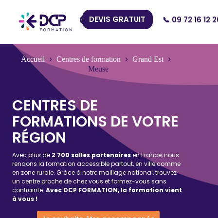
DEVIS GRATUIT
📞 09 72 16 12 2
Nos Centres
Accueil
Centres de formation
Grand Est
Meuse
CENTRES DE
FORMATIONS DE VOTRE
RÉGION
Avec plus de
2 700 salles partenaires
en France, nous
rendons la formation accessible partout, en ville comme
en zone rurale. Grâce à notre maillage national, trouvez
un centre proche de chez vous et formez-vous sans
contrainte.
Avec DCP FORMATION, la formation vient
à vous !