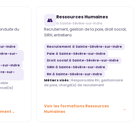
Ressources Humaines
👥
à Sainte-Sévère-sur-Indre
conduite du
Recrutement, gestion de la paie, droit social,
SIRH, entretiens
ur-Indre
Recrutement à Sainte-Sévère-sur-Indre
vère-sur-
Paie à Sainte-Sévère-sur-Indre
Droit social à Sainte-Sévère-sur-Indre
-sur-Indre
SIRH à Sainte-Sévère-sur-Indre
ère-sur-
RH à Sainte-Sévère-sur-Indre
Métiers visés :
Responsable RH, gestionnaire
able
de paie, chargé(e) de recrutement
nnel(le)
Voir les formations Ressources
ement
Humaines