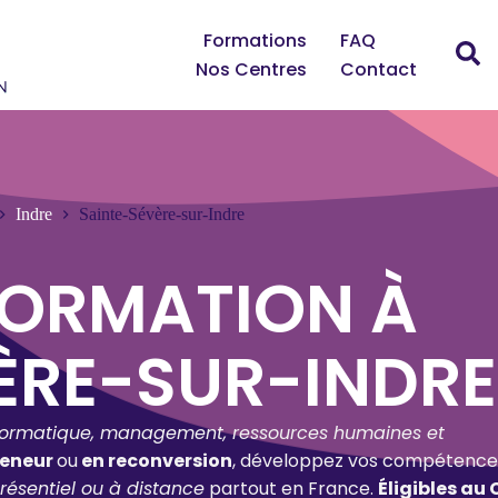
Formations
FAQ
Nos Centres
Contact
Indre
Sainte-Sévère-sur-Indre
FORMATION À
ÈRE-SUR-INDRE
formatique, management, ressources humaines et
reneur
ou
en reconversion
, développez vos compétence
résentiel ou à distance
partout en France.
Éligibles au 