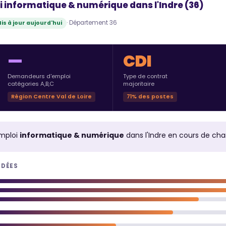
i informatique & numérique dans l'Indre (36)
· Département 36
is à jour aujourd'hui
—
CDI
Demandeurs d'emploi
Type de contrat
catégories A,B,C
majoritaire
Région Centre Val de Loire
71% des postes
mploi
informatique & numérique
dans l'Indre en cours de ch
NDÉES