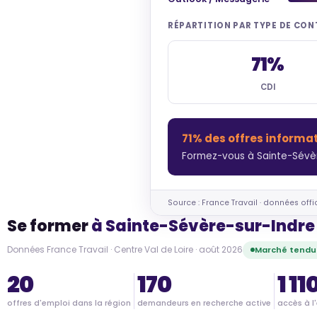
RÉPARTITION PAR TYPE DE CO
71%
CDI
71% des offres informa
Formez-vous à Sainte-Sévèr
Source : France Travail · données offi
Se former
à Sainte-Sévère-sur-Indre
Données France Travail · Centre Val de Loire · août 2026
Marché tendu
20
170
1 11
offres d'emploi dans la région
demandeurs en recherche active
accès à l