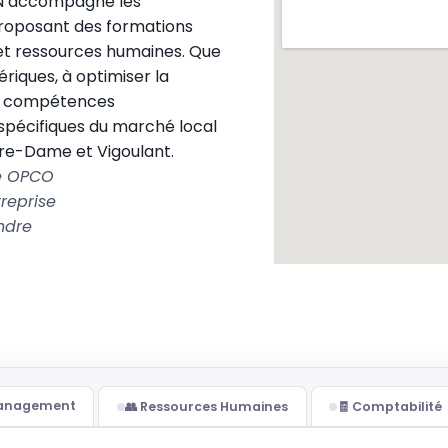
N accompagne les
proposant des formations
 et ressources humaines. Que
riques, à optimiser la
os compétences
spécifiques du marché local
re-Dame et Vigoulant.
le OPCO
reprise
ndre
Management
👥 Ressources Humaines
🧾 Comptabilité