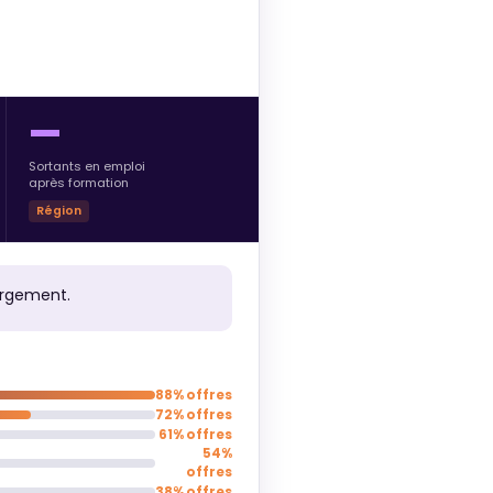
—
Sortants en emploi
après formation
Région
argement.
88% offres
72% offres
61% offres
54%
offres
38% offres