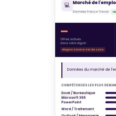
Marché de l'emplo
💻
Données France Travail ·
M
—
Offres actives
dans votre région
Région Centre Val de Loire
Données du marché de l'e
COMPÉTENCES LES PLUS DEMA
Excel / Bureautique
Microsoft 365
PowerPoint
Word / Traitement
Outlook / Messagerie