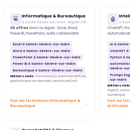
Informatique & Bureautique
Intel
💻
🤖
à Sainte-Sévère-sur-Indre · éligible CPF
à Sain
20 offres
dans la région · Excel, Word,
ChatGPT, Pro
Power BI, PowerPoint, outils collaboratifs
automatisat
Excel à Sainte-Sévère-sur-Indre
IA à Saint
Word à Sainte-Sévère-sur-Indre
ChatGPT à 
PowerPoint à Sainte-Sévère-sur-Indre
Python à S
Power BI à Sainte-Sévère-sur-Indre
automatisa
Sévère-sur
Bureautique à Sainte-Sévère-sur-Indre
Prompt Eng
Métiers visés :
Assistant(e) administratif(ve),
sur-Indre
gestionnaire de données, technicien(ne)
Métiers visés
digital, cons
numérique
Voir les formations Informatique &
Voir les fo
Bureautique
Artificielle