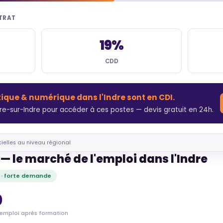
NTRAT
19%
CDD
tique & numérique dans l'Indre sont en CDI.
e-sur-Indre pour accéder à ces postes — devis gratuit en 24h.
cielles au niveau régional
— le marché de l'emploi dans l'Indre
 · forte demande
0
'emploi après formation