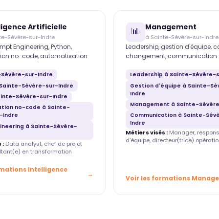
ligence Artificielle
Management
📊
te-Sévère-sur-Indre
à Sainte-Sévère-sur-Indre
mpt Engineering, Python,
Leadership, gestion d'équipe, 
ion no-code, automatisation
changement, communication
e-Sévère-sur-Indre
Leadership à Sainte-Sévère-s
Sainte-Sévère-sur-Indre
Gestion d'équipe à Sainte-Sé
Indre
ainte-Sévère-sur-Indre
Management à Sainte-Sévère
tion no-code à Sainte-
-Indre
Communication à Sainte-Sév
Indre
ineering à Sainte-Sévère-
Métiers visés :
Manager, respons
d'équipe, directeur(trice) opératio
 :
Data analyst, chef de projet
ultant(e) en transformation
rmations Intelligence
Voir les formations Manag