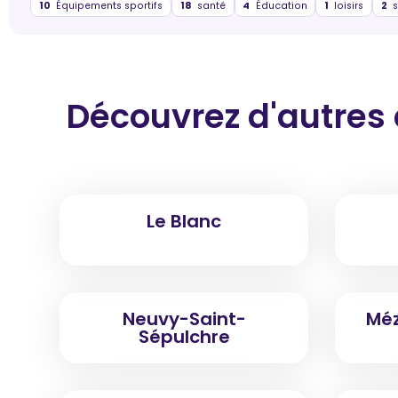
10
Équipements sportifs
18
santé
4
Éducation
1
loisirs
2
s
Découvrez d'autres
Le Blanc
Neuvy-Saint-
Méz
Sépulchre