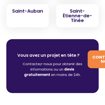
Saint-Auban
Saint-
Étienne-de-
Tinée
Vous avez un projet en tête ?
CONT
N
Contactez-nous pour obtenir des
informations ou un
devis
gratuitement
en moins de 24h.