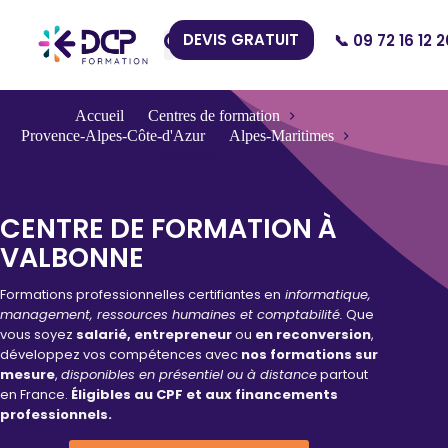
DEVIS GRATUIT
📞 09 72 16 12 2
Nos Centres
Accueil
Centres de formation
Provence-Alpes-Côte-d'Azur
Alpes-Maritimes
Valbonne
CENTRE DE FORMATION À
VALBONNE
Formations professionnelles certifiantes en
informatique,
management, ressources humaines et comptabilité.
Que
vous soyez
salarié, entrepreneur
ou
en reconversion
,
développez vos compétences avec
nos formations sur
mesure
,
disponibles en présentiel ou à distance
partout
en France.
Éligibles au CPF et aux financements
professionnels.