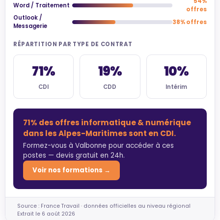
54%
Word / Traitement
offres
Outlook /
38% offres
Messagerie
RÉPARTITION PAR TYPE DE CONTRAT
71%
19%
10%
CDI
CDD
Intérim
71% des offres informatique & numérique
dans les Alpes-Maritimes sont en CDI.
Formez-vous à Valbonne pour accéder à ces
postes — devis gratuit en 24h.
Voir nos formations →
Source : France Travail · données officielles au niveau régional
Extrait le 6 août 2026