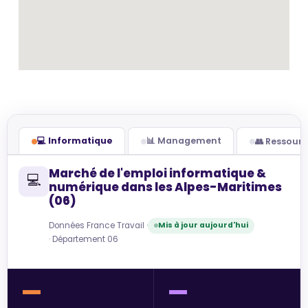
💻 Informatique
📊 Management
👥 Ressour
Marché de l'emploi informatique &
💻
numérique dans les Alpes-Maritimes
(06)
Données France Travail ·
Mis à jour aujourd'hui
· Département 06
—
—