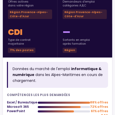
Offres actives
Demandeurs d'emploi
dans votre région
catégories A,B,C
Région Provence-Alpes-
Région Provence-Alpes-
Côte-d'Azur
Côte-d'Azur
CDI
—
Type de contrat
Sortants en emploi
majoritaire
après formation
71% des postes
Région
Données du marché de l'emploi
informatique &
numérique
dans les Alpes-Maritimes en cours de
chargement.
COMPÉTENCES LES PLUS DEMANDÉES
Excel / Bureautique
88% offres
Microsoft 365
72% offres
PowerPoint
61% offres