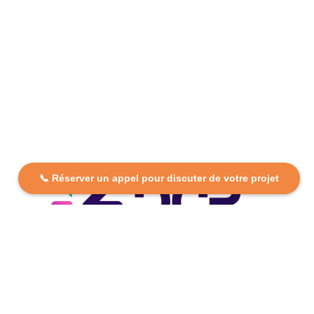
📞 Réserver un appel pour discuter de votre projet
DCP FORMATION, votre partenaire formation partout en
France. Apprenez aujourd’hui, réussissez demain avec
des formations personnalisées et accessibles.