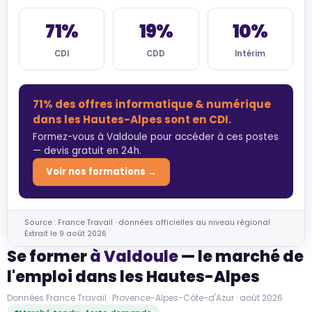
71%
19%
10%
CDI
CDD
Intérim
71% des offres informatique & numérique
dans les Hautes-Alpes sont en CDI.
Formez-vous à Valdoule pour accéder à ces postes
— devis gratuit en 24h.
Voir nos formations →
Source : France Travail · données officielles au niveau régional
Extrait le 9 août 2026
Se former
à Valdoule
— le marché de
l'emploi dans les Hautes-Alpes
Données France Travail · Provence-Alpes-Côte-d'Azur · août 2026