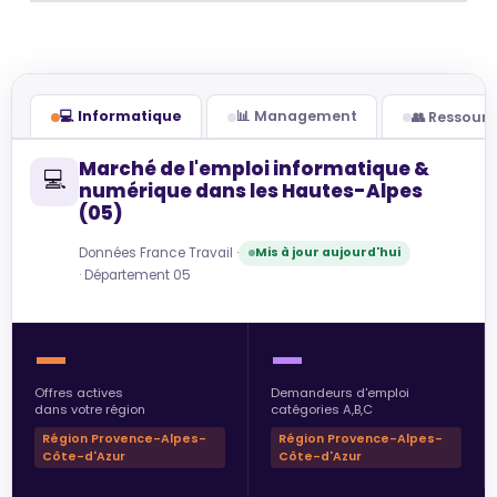
💻 Informatique
📊 Management
👥 Ressour
Marché de l'emploi informatique &
💻
numérique dans les Hautes-Alpes
(05)
Données France Travail ·
Mis à jour aujourd'hui
· Département 05
—
—
Offres actives
Demandeurs d'emploi
dans votre région
catégories A,B,C
Région Provence-Alpes-
Région Provence-Alpes-
Côte-d'Azur
Côte-d'Azur