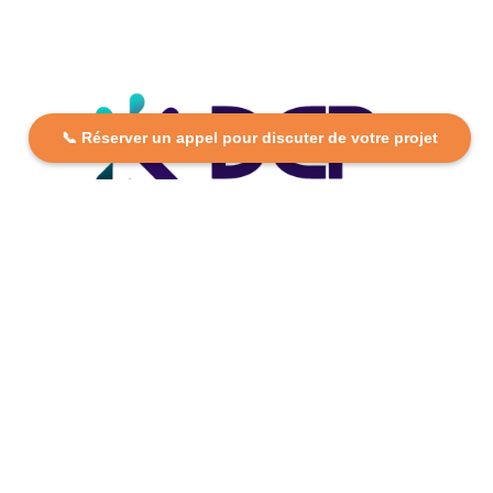
📞 Réserver un appel pour discuter de votre projet
DCP FORMATION, votre partenaire formation partout en
France. Apprenez aujourd’hui, réussissez demain avec
des formations personnalisées et accessibles.
Plan Du Site
Formations
FAQ
Nos centres