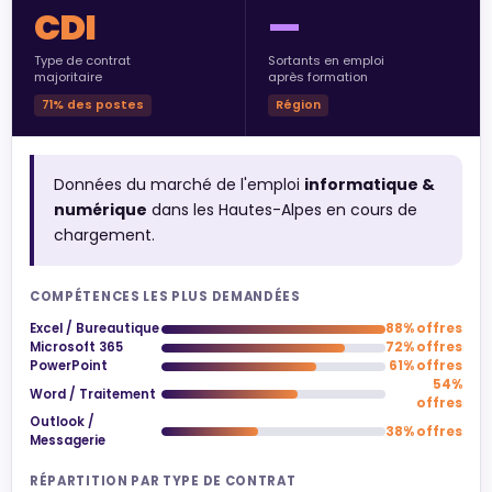
CDI
—
Type de contrat
Sortants en emploi
majoritaire
après formation
71% des postes
Région
Données du marché de l'emploi
informatique &
numérique
dans les Hautes-Alpes en cours de
chargement.
COMPÉTENCES LES PLUS DEMANDÉES
Excel / Bureautique
88% offres
Microsoft 365
72% offres
PowerPoint
61% offres
54%
Word / Traitement
offres
Outlook /
38% offres
Messagerie
RÉPARTITION PAR TYPE DE CONTRAT