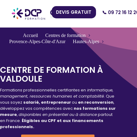
DEVIS GRATUIT
📞 09 72 16 12 2
Nos Centres
Accueil
Centres de formation
Provence-Alpes-Côte-d'Azur
Hautes-Alpes
Valdoule
CENTRE DE FORMATION À
VALDOULE
Formations professionnelles certifiantes en
informatique,
management, ressources humaines et comptabilité.
Que
vous soyez
salarié, entrepreneur
ou
en reconversion
,
développez vos compétences avec
nos formations sur
mesure
,
disponibles en présentiel ou à distance
partout
en France.
Éligibles au CPF et aux financements
professionnels.