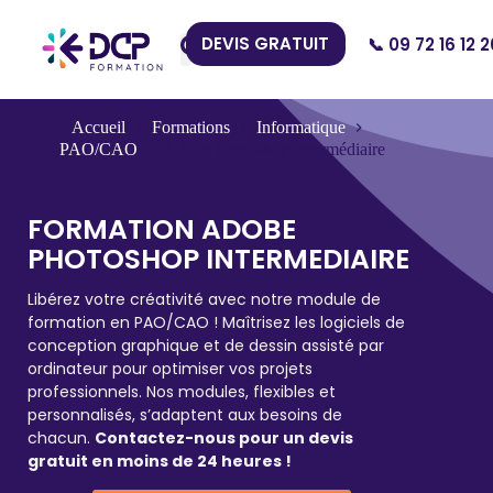
DEVIS GRATUIT
📞 09 72 16 12 2
Nos Centres
Accueil
Formations
Informatique
PAO/CAO
Adobe Photoshop Intermédiaire
FORMATION ADOBE
PHOTOSHOP INTERMEDIAIRE
Libérez votre créativité avec notre module de
formation en PAO/CAO ! Maîtrisez les logiciels de
conception graphique et de dessin assisté par
ordinateur pour optimiser vos projets
professionnels. Nos modules, flexibles et
personnalisés, s’adaptent aux besoins de
chacun.
Contactez-nous pour un devis
gratuit en moins de 24 heures !