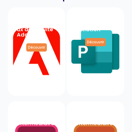
Les
Microsoft
Fondamenta
Publisher
ux de la Suite
Initiation
Adobe
Découvrir
Découvrir
Adobe
Adobe
InDesign
Illustrator
Intermédiaire
Intermédiaire