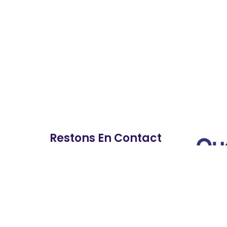
Restons En Contact
contact@dcpformation.fr
09 72 16 12 20
🕒 Nous sommes ouverts :
Du lundi au vendredi, de 9h à
13h et de 14h à 18h.