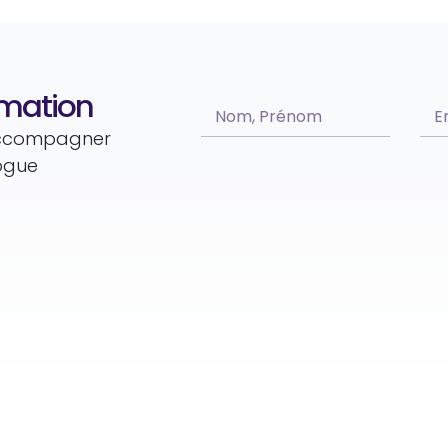
rmation
 accompagner
logue