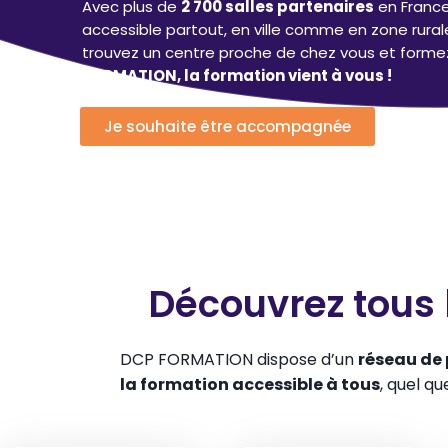
Avec plus de
2 700 salles partenaires
en France
accessible partout, en ville comme en zone rural
trouvez un centre proche de chez vous et forme
FORMATION, la formation vient à vous !
Je souhaite être accompagnée
Découvrez tous 
DCP FORMATION dispose d’un
réseau de 
la formation accessible à tous
, quel qu