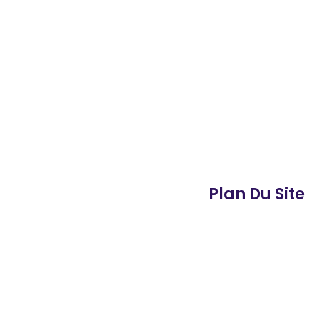
Plan Du Site
Formations
FAQ
Nos centres
Contact
Mentions légales