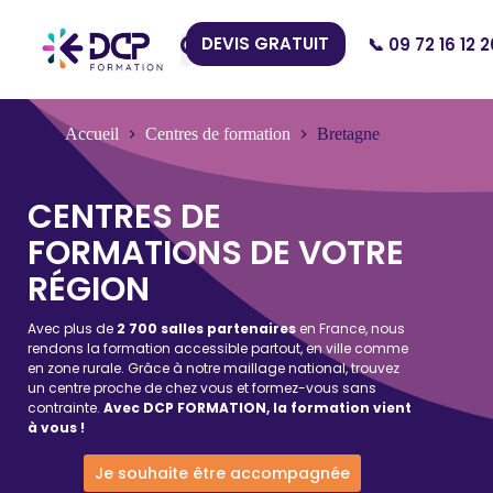
DEVIS GRATUIT
📞 09 72 16 12 2
Nos Centres
Accueil
Centres de formation
Bretagne
CENTRES DE
FORMATIONS DE VOTRE
RÉGION
Avec plus de
2 700 salles partenaires
en France, nous
rendons la formation accessible partout, en ville comme
en zone rurale. Grâce à notre maillage national, trouvez
un centre proche de chez vous et formez-vous sans
contrainte.
Avec DCP FORMATION, la formation vient
à vous !
Je souhaite être accompagnée