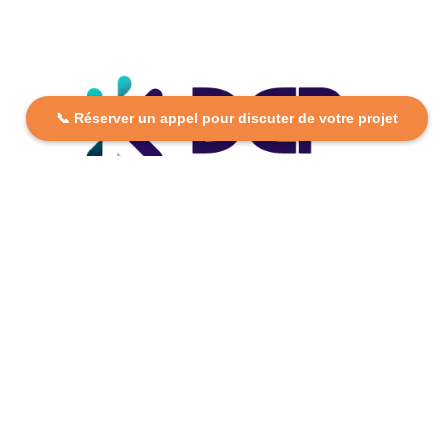
📞 Réserver un appel pour discuter de votre projet
DCP FORMATION, votre partenaire formation partout en
France. Apprenez aujourd’hui, réussissez demain avec
des formations personnalisées et accessibles.
Plan Du Site
Formations
FAQ
Nos centres
Contact