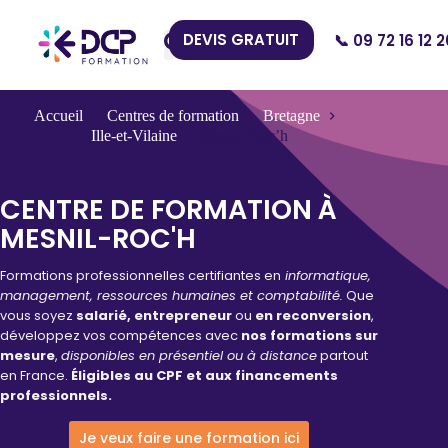
DEVIS GRATUIT
📞 09 72 16 12 2
Nos Centres
Accueil
Centres de formation
Bretagne
Ille-et-Vilaine
Mesnil-Roc’h
CENTRE DE FORMATION À
MESNIL-ROC'H
Formations professionnelles certifiantes en
informatique,
management, ressources humaines et comptabilité.
Que
vous soyez
salarié, entrepreneur
ou
en reconversion
,
développez vos compétences avec
nos formations sur
mesure
,
disponibles en présentiel ou à distance
partout
en France.
Éligibles au CPF et aux financements
professionnels.
Je veux faire une formation ici