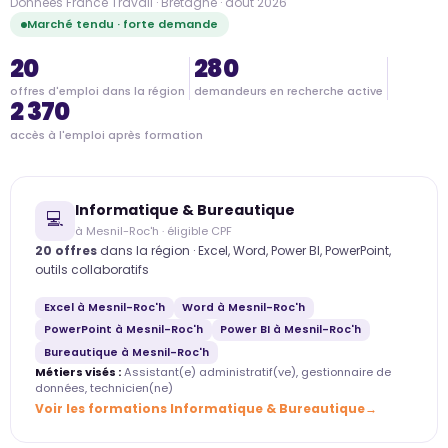
Données France Travail · Bretagne · août 2026
Marché tendu · forte demande
20
280
offres d'emploi dans la région
demandeurs en recherche active
2 370
accès à l'emploi après formation
Informatique & Bureautique
💻
à Mesnil-Roc'h · éligible CPF
20 offres
dans la région · Excel, Word, Power BI, PowerPoint,
outils collaboratifs
Excel à Mesnil-Roc'h
Word à Mesnil-Roc'h
PowerPoint à Mesnil-Roc'h
Power BI à Mesnil-Roc'h
Bureautique à Mesnil-Roc'h
Métiers visés :
Assistant(e) administratif(ve), gestionnaire de
données, technicien(ne)
Voir les formations Informatique & Bureautique