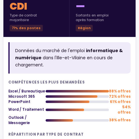
CDI
—
Type de contrat
Sortants en emploi
majoritaire
après formation
71% des postes
Région
Données du marché de l'emploi
informatique &
numérique
dans l'Ille-et-Vilaine en cours de
chargement.
COMPÉTENCES LES PLUS DEMANDÉES
Excel / Bureautique
88% offres
Microsoft 365
72% offres
PowerPoint
61% offres
54%
Word / Traitement
offres
Outlook /
38% offres
Messagerie
RÉPARTITION PAR TYPE DE CONTRAT