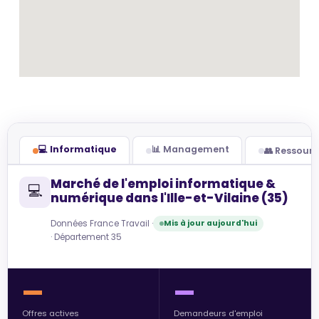
💻 Informatique
📊 Management
👥 Ressour
Marché de l'emploi informatique &
💻
numérique dans l'Ille-et-Vilaine (35)
Données France Travail ·
Mis à jour aujourd'hui
· Département 35
—
—
Offres actives
Demandeurs d'emploi