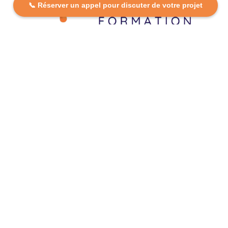
📞 Réserver un appel pour discuter de votre projet
DCP FORMATION, votre partenaire formation partout en
France. Apprenez aujourd’hui, réussissez demain avec
des formations personnalisées et accessibles.
Plan Du Site
Formations
FAQ
Nos centres
Contact
Mentions légales
Politique de confidentialité
Politique de cookies