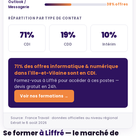
Outlook /
38% offres
Messagerie
RÉPARTITION PAR TYPE DE CONTRAT
71%
19%
10%
CDI
CDD
Intérim
71% des offres informatique & numérique
dans l'Ille-et-Vilaine sont en CDI.
Formez-vous à Liffré pour accéder à ces postes —
devis gratuit en 24h.
Voir nos formations →
Source : France Travail · données officielles au niveau régional
Extrait le 8 août 2026
Se former
à Liffré
— le marché de