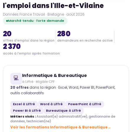
l'emploi dans l'Ille-et-Vilaine
Données France Travail · Bretagne · août 2026
Marché tendu · forte demande
20
280
offres d'emploi dans la région
demandeurs en recherche active
2 370
accès à l'emploi après formation
Informatique & Bureautique
💻
à Liffré · éligible CPF
20 offres
dans la région · Excel, Word, Power BI, PowerPoint,
outils collaboratifs
Excel à Liffré
Word à Liffré
PowerPoint à Liffré
Power BI à Liffré
Bureautique à Liffré
Métiers visés :
Assistant(e) administratif(ve), gestionnaire de
données, technicien(ne)
Voir les formations Informatique & Bureautique