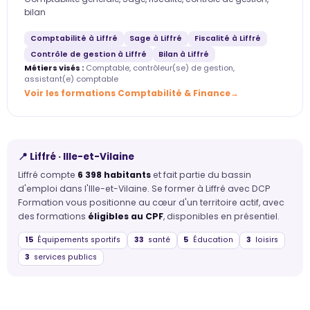
bilan
Comptabilité à Liffré
Sage à Liffré
Fiscalité à Liffré
Contrôle de gestion à Liffré
Bilan à Liffré
Métiers visés :
Comptable, contrôleur(se) de gestion,
assistant(e) comptable
Voir les formations Comptabilité & Finance
📍 Liffré · Ille-et-Vilaine
Liffré compte
6 398 habitants
et fait partie du bassin
d'emploi dans l'Ille-et-Vilaine. Se former à Liffré avec DCP
Formation vous positionne au cœur d'un territoire actif, avec
des formations
éligibles au CPF
, disponibles en présentiel.
15
Équipements sportifs
33
santé
5
Éducation
3
loisirs
3
services publics