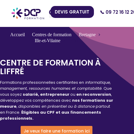
DEVIS GRATUIT
📞 09 72 16 12 2
Nos Centres
Accueil
Centres de formation
Bretagne
Ille-et-Vilaine
Liffré
CENTRE DE FORMATION À
LIFFRÉ
Formations professionnelles certifiantes en
informatique,
management, ressources humaines et comptabilité.
Que
vous soyez
salarié, entrepreneur
ou
en reconversion
,
développez vos compétences avec
nos formations sur
mesure
,
disponibles en présentiel ou à distance
partout
en France.
Éligibles au CPF et aux financements
professionnels.
Je veux faire une formation ici