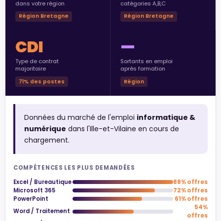
dans votre région
catégories A,B,C
Région Bretagne
Région Bretagne
CDI
—
Type de contrat
Sortants en emploi
majoritaire
après formation
71% des postes
Région
Données du marché de l'emploi
informatique &
numérique
dans l'Ille-et-Vilaine en cours de
chargement.
COMPÉTENCES LES PLUS DEMANDÉES
Excel / Bureautique
88% offres
Microsoft 365
72% offres
PowerPoint
61% offres
54%
Word / Traitement
offres