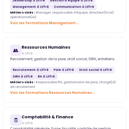
Leadership à Liffré
Gestion d'équipe à Liffré
Management à Liffré
Communication à Liffré
Métiers visés :
Manager, responsable d'équipe, directeur(trice)
opérationnel(le)
Voir les formations Management
Ressources Humaines
👥
à Liffré
Recrutement, gestion de la paie, droit social, SIRH, entretiens
Recrutement à Liffré
Paie à Liffré
Droit social à Liffré
SIRH à Liffré
RH à Liffré
Métiers visés :
Responsable RH, gestionnaire de paie, chargé(e)
de recrutement
Voir les formations Ressources Humaines
Comptabilité & Finance
🧾
à Liffré
Comptabilité générale, Sage, fiscalité, contrôle de gestion,