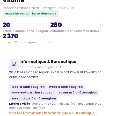
Vilaine
Données France Travail · Bretagne · août 2026
Marché tendu · forte demande
20
280
offres d'emploi dans la région
demandeurs en recherche active
2 370
accès à l'emploi après formation
Informatique & Bureautique
💻
à Châteaugiron · éligible CPF
20 offres
dans la région · Excel, Word, Power BI, PowerPoint,
outils collaboratifs
Excel à Châteaugiron
Word à Châteaugiron
PowerPoint à Châteaugiron
Power BI à Châteaugiron
Bureautique à Châteaugiron
Métiers visés :
Assistant(e) administratif(ve), gestionnaire de
données, technicien(ne)
Voir les formations Informatique & Bureautique