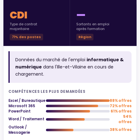
CDI
—
Type de contrat
Sortants en emploi
majoritaire
après formation
71% des postes
Région
Données du marché de l'emploi
informatique &
numérique
dans l'Ille-et-Vilaine en cours de
chargement.
COMPÉTENCES LES PLUS DEMANDÉES
Excel / Bureautique
88% offres
Microsoft 365
72% offres
PowerPoint
61% offres
54%
Word / Traitement
offres
Outlook /
38% offres
Messagerie