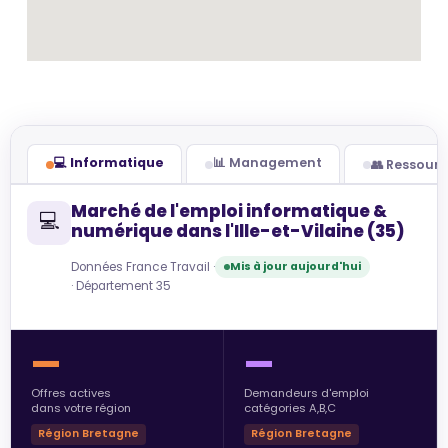
💻 Informatique
📊 Management
👥 Ressour
Marché de l'emploi informatique &
💻
numérique dans l'Ille-et-Vilaine (35)
Données France Travail ·
Mis à jour aujourd'hui
· Département 35
—
—
Offres actives
Demandeurs d'emploi
dans votre région
catégories A,B,C
Région Bretagne
Région Bretagne