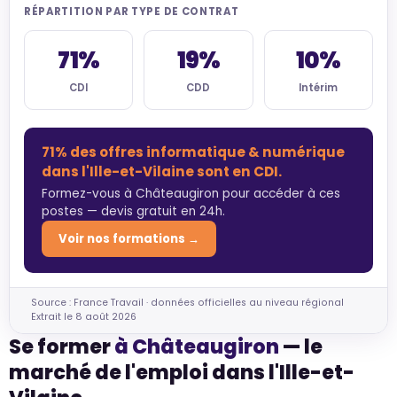
RÉPARTITION PAR TYPE DE CONTRAT
71%
19%
10%
CDI
CDD
Intérim
71% des offres informatique & numérique
dans l'Ille-et-Vilaine sont en CDI.
Formez-vous à Châteaugiron pour accéder à ces
postes — devis gratuit en 24h.
Voir nos formations →
Source : France Travail · données officielles au niveau régional
Extrait le 8 août 2026
Se former
à Châteaugiron
— le
marché de l'emploi dans l'Ille-et-