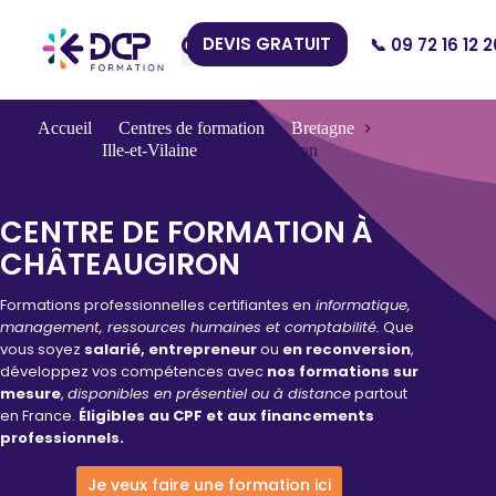
DEVIS GRATUIT
📞 09 72 16 12 2
Nos Centres
Accueil
Centres de formation
Bretagne
Ille-et-Vilaine
Châteaugiron
CENTRE DE FORMATION À
CHÂTEAUGIRON
Formations professionnelles certifiantes en
informatique,
management, ressources humaines et comptabilité.
Que
vous soyez
salarié, entrepreneur
ou
en reconversion
,
développez vos compétences avec
nos formations sur
mesure
,
disponibles en présentiel ou à distance
partout
en France.
Éligibles au CPF et aux financements
professionnels.
Je veux faire une formation ici