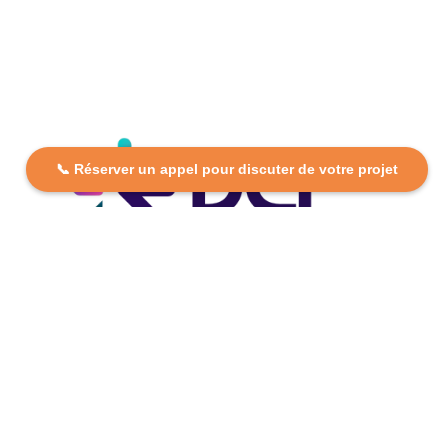
📞 Réserver un appel pour discuter de votre projet
DCP FORMATION, votre partenaire formation partout en
France. Apprenez aujourd’hui, réussissez demain avec
des formations personnalisées et accessibles.
Plan Du Site
Formations
FAQ