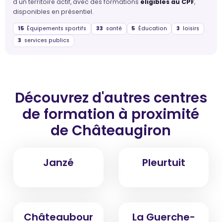
d'un territoire actif, avec des formations
éligibles au CPF
,
disponibles en présentiel.
15
Équipements sportifs
33
santé
5
Éducation
3
loisirs
3
services publics
Découvrez d'autres centres
de formation
à proximité
de Châteaugiron
Janzé
Pleurtuit
Châteaubour
La Guerche-