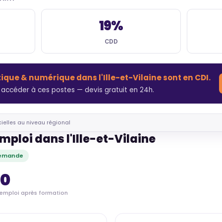
19%
CDD
ique & numérique dans l'Ille-et-Vilaine sont en CDI.
 accéder à ces postes — devis gratuit en 24h.
cielles au niveau régional
mploi dans l'Ille-et-Vilaine
demande
70
'emploi après formation