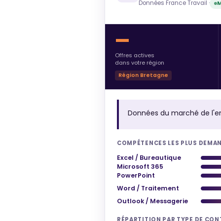
Données France Travail ·
M
—
Offres actives
dans votre région
Région Bretagne
Données du marché de l'e
COMPÉTENCES LES PLUS DEMA
Excel / Bureautique
Microsoft 365
PowerPoint
Word / Traitement
Outlook / Messagerie
RÉPARTITION PAR TYPE DE CO