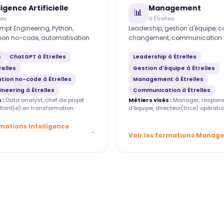
ligence Artificielle
Management
📊
les
à Étrelles
mpt Engineering, Python,
Leadership, gestion d'équipe, 
ion no-code, automatisation
changement, communication
s
ChatGPT à Étrelles
Leadership à Étrelles
relles
Gestion d'équipe à Étrelles
tion no-code à Étrelles
Management à Étrelles
neering à Étrelles
Communication à Étrelles
 :
Data analyst, chef de projet
Métiers visés :
Manager, respons
ultant(e) en transformation
d'équipe, directeur(trice) opératio
rmations Intelligence
Voir les formations Manag