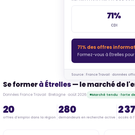
71%
CDI
71% des offres informat
Formez-vous à Étrelles pour
Source : France Travail · données offi
Se former
à Étrelles
— le marché de l'e
Données France Travail · Bretagne · août 2026
Marché tendu · forte 
20
280
2 3
offres d'emploi dans la région
demandeurs en recherche active
accès à l