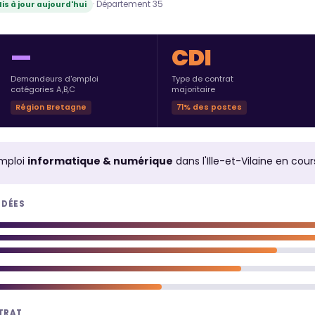
· Département 35
is à jour aujourd'hui
—
CDI
Demandeurs d'emploi
Type de contrat
catégories A,B,C
majoritaire
Région Bretagne
71% des postes
mploi
informatique & numérique
dans l'Ille-et-Vilaine en co
NDÉES
NTRAT