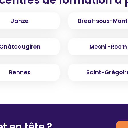
Janzé
Bréal-sous-Mont
Châteaugiron
Mesnil-Roc’h
Rennes
Saint-Grégoir
t en tête ?