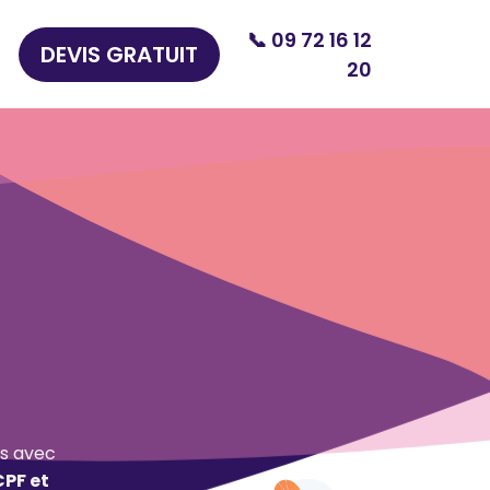
📞 09 72 16 12
DEVIS GRATUIT
20
s avec
CPF et