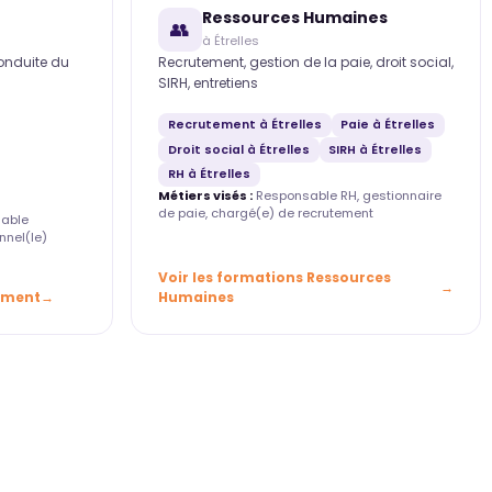
Ressources Humaines
👥
à Étrelles
conduite du
Recrutement, gestion de la paie, droit social,
SIRH, entretiens
Recrutement à Étrelles
Paie à Étrelles
Droit social à Étrelles
SIRH à Étrelles
RH à Étrelles
Métiers visés :
Responsable RH, gestionnaire
de paie, chargé(e) de recrutement
able
nnel(le)
Voir les formations Ressources
ement
Humaines