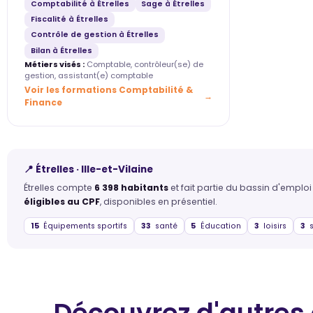
Comptabilité à Étrelles
Sage à Étrelles
Fiscalité à Étrelles
Contrôle de gestion à Étrelles
Bilan à Étrelles
Métiers visés :
Comptable, contrôleur(se) de
gestion, assistant(e) comptable
Voir les formations Comptabilité &
Finance
📍 Étrelles · Ille-et-Vilaine
Étrelles compte
6 398 habitants
et fait partie du bassin d'emploi
éligibles au CPF
, disponibles en présentiel.
15
Équipements sportifs
33
santé
5
Éducation
3
loisirs
3
s
Découvrez d'autres