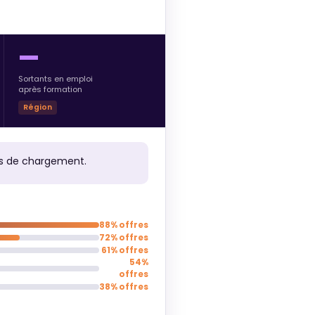
—
Sortants en emploi
après formation
Région
urs de chargement.
88% offres
72% offres
61% offres
54%
offres
38% offres