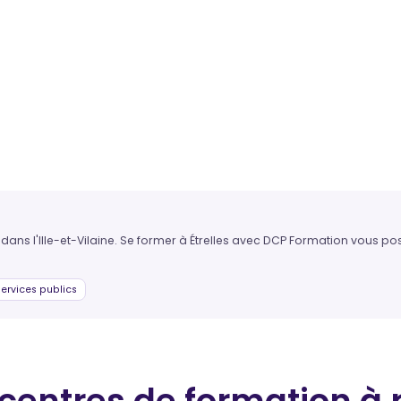
 dans l'Ille-et-Vilaine. Se former à Étrelles avec DCP Formation vous po
ervices publics
 centres de formation
à 