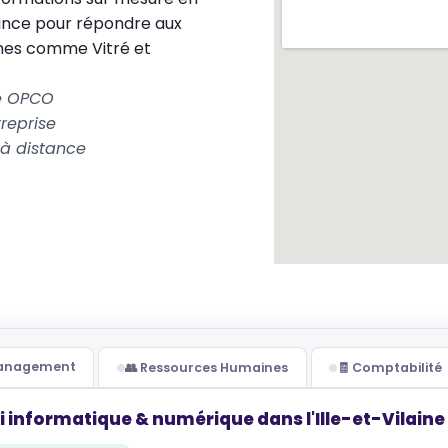
ance pour répondre aux
nes comme Vitré et
le OPCO
reprise
 à distance
Management
👥 Ressources Humaines
🧾 Comptabilité
 informatique & numérique dans l'Ille-et-Vilaine