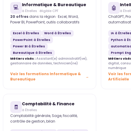
Informatique & Bureautique
Intel
💻
🤖
à Étrelles · éligible CPF
à Étrel
20 offres
dans la région · Excel, Word,
ChatGPT, Pro
Power BI, PowerPoint, outils collaboratifs
automatisat
Excel à Étrelles
Word à Étrelles
IA à Étrelle
PowerPoint à Étrelles
Python à Ét
Power BI à Étrelles
automatisa
Bureautique à Étrelles
Prompt Engi
Métiers visés :
Assistant(e) administratif(ve),
Métiers visés
gestionnaire de données, technicien(ne)
digital, cons
numérique
Voir les formations Informatique &
Voir les fo
Bureautique
Artificielle
Comptabilité & Finance
🧾
à Étrelles
Comptabilité générale, Sage, fiscalité,
contrôle de gestion, bilan