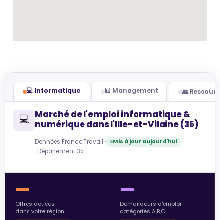
💻 Informatique
📊 Management
👥 Ressour
Marché de l'emploi informatique &
💻
numérique dans l'Ille-et-Vilaine (35)
Données France Travail ·
Mis à jour aujourd'hui
· Département 35
—
—
Offres actives
Demandeurs d'emploi
dans votre région
catégories A,B,C