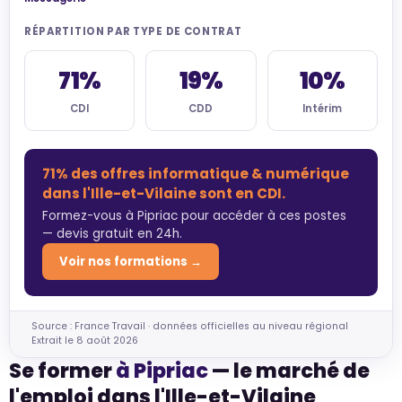
RÉPARTITION PAR TYPE DE CONTRAT
71%
19%
10%
CDI
CDD
Intérim
71% des offres informatique & numérique
dans l'Ille-et-Vilaine sont en CDI.
Formez-vous à Pipriac pour accéder à ces postes
— devis gratuit en 24h.
Voir nos formations →
Source : France Travail · données officielles au niveau régional
Extrait le 8 août 2026
Se former
à Pipriac
— le marché de
l'emploi dans l'Ille-et-Vilaine