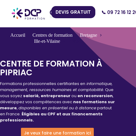
DEVIS GRATUIT
📞 09 72 16 12 2
Nos Centres
Accueil
Centres de formation
Bretagne
Ille-et-Vilaine
Pipriac
CENTRE DE FORMATION À
PIPRIAC
Formations professionnelles certifiantes en
informatique,
management, ressources humaines et comptabilité.
Que
vous soyez
salarié, entrepreneur
ou
en reconversion
,
développez vos compétences avec
nos formations sur
mesure
,
disponibles en présentiel ou à distance
partout
en France.
Éligibles au CPF et aux financements
professionnels.
Je veux faire une formation ici