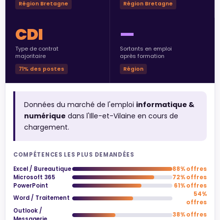
Région Bretagne
Région Bretagne
CDI
—
Type de contrat
Sortants en emploi
majoritaire
après formation
71% des postes
Région
Données du marché de l'emploi
informatique &
numérique
dans l'Ille-et-Vilaine en cours de
chargement.
COMPÉTENCES LES PLUS DEMANDÉES
Excel / Bureautique
88% offres
Microsoft 365
72% offres
PowerPoint
61% offres
54%
Word / Traitement
offres
Outlook /
38% offres
Messagerie