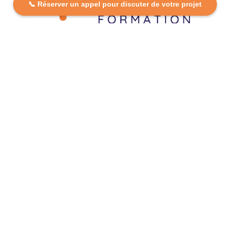
📞 Réserver un appel pour discuter de votre projet
DCP FORMATION, votre partenaire formation partout en
France. Apprenez aujourd’hui, réussissez demain avec
des formations personnalisées et accessibles.
Plan Du Site
Formations
FAQ
Nos centres
Contact
Mentions légales
Politique de confidentialité
Politique de cookies