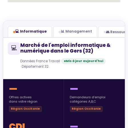
💻 Informatique
📊 Management
👥 Ressour
Marché de l'emploi informatique &
💻
numérique dans le Gers (32)
Données France Travail ·
Mis à jour aujourd'hui
· Département 32
—
—
Offres actives
Demandeurs d'emploi
dans votre région
catégories A,B,C
Région Occitanie
Région Occitanie
CDI
—