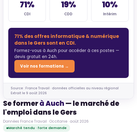
71%
19%
10%
CDI
CDD
Intérim
71% des offres informatique & numérique
dans le Gers sont en CDI.
Formez-vous à Auch pour accéder à ces postes —
devis gratuit en 24h.
Voir nos formations →
Source : France Travail · données officielles au niveau régional
Extrait le 9 août 2026
Se former
à Auch
— le marché de
l'emploi dans le Gers
Données France Travail · Occitanie · août 2026
Marché tendu · forte demande