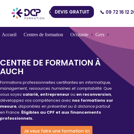
DEVIS GRATUIT
📞 09 72 16 12 2
Nos Centres
Accueil
Centres de formation
Occitanie
Gers
Auch
CENTRE DE FORMATION À
AUCH
Formations professionnelles certifiantes en
informatique,
management, ressources humaines et comptabilité.
Que
vous soyez
salarié, entrepreneur
ou
en reconversion
,
développez vos compétences avec
nos formations sur
mesure
,
disponibles en présentiel ou à distance
partout
en France.
Éligibles au CPF et aux financements
professionnels.
Je veux faire une formation ici