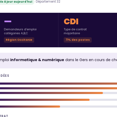
· Département 32
is à jour aujourd'hui
—
CDI
Demandeurs d'emploi
Type de contrat
catégories A,B,C
majoritaire
Région Occitanie
71% des postes
mploi
informatique & numérique
dans le Gers en cours de c
NDÉES
NTRAT