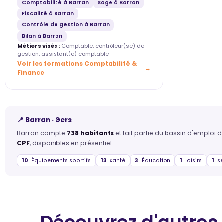
Comptabilité à Barran
Sage à Barran
Fiscalité à Barran
Contrôle de gestion à Barran
Bilan à Barran
Métiers visés :
Comptable, contrôleur(se) de
gestion, assistant(e) comptable
Voir les formations Comptabilité &
Finance
📍 Barran · Gers
Barran compte
738 habitants
et fait partie du bassin d'emploi 
CPF
, disponibles en présentiel.
10
Équipements sportifs
13
santé
3
Éducation
1
loisirs
1
se
Découvrez d'autres