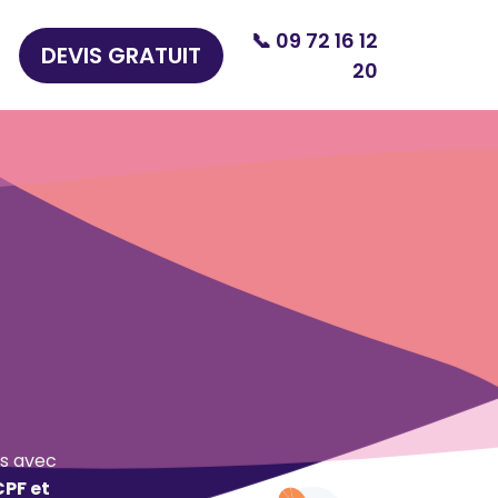
📞 09 72 16 12
DEVIS GRATUIT
20
s avec
CPF et