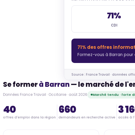
71%
CDI
71% des offres informa
Formez-vous à Barran pour 
Source : France Travail · données offi
Se former
à Barran
— le marché de l'e
Données France Travail · Occitanie · août 2026
Marché tendu · forte
40
660
3 1
offres d'emploi dans la région
demandeurs en recherche active
accès à l