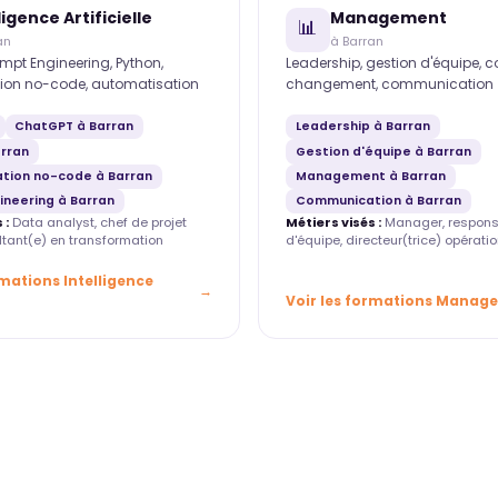
ligence Artificielle
Management
📊
an
à Barran
mpt Engineering, Python,
Leadership, gestion d'équipe, 
ion no-code, automatisation
changement, communication
ChatGPT à Barran
Leadership à Barran
arran
Gestion d'équipe à Barran
tion no-code à Barran
Management à Barran
ineering à Barran
Communication à Barran
 :
Data analyst, chef de projet
Métiers visés :
Manager, respons
ultant(e) en transformation
d'équipe, directeur(trice) opératio
rmations Intelligence
Voir les formations Manag