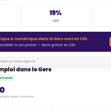
19%
CDD
tique & numérique dans le Gers sont en CDI.
accéder à ces postes — devis gratuit en 24h.
cielles au niveau régional
mploi dans le Gers
 demande
60
'emploi après formation