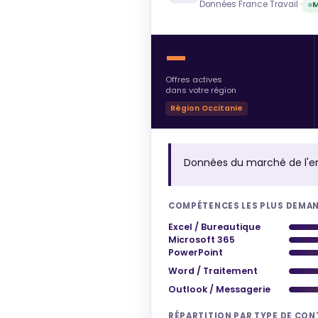
Données France Travail ·
M
—
Offres actives
dans votre région
Région Occitanie
Données du marché de l'e
COMPÉTENCES LES PLUS DEMA
Excel / Bureautique
Microsoft 365
PowerPoint
Word / Traitement
Outlook / Messagerie
RÉPARTITION PAR TYPE DE CO