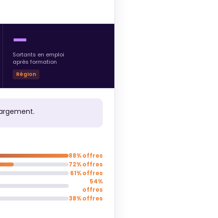
—
Sortants en emploi
après formation
Région
hargement.
88% offres
72% offres
61% offres
54%
offres
38% offres