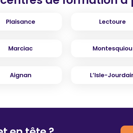
Plaisance
Lectoure
Marciac
Montesquiou
Aignan
L’Isle-Jourdai
t en tête ?