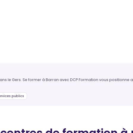
dans le Gers. Se former à Barran avec DCP Formation vous positionne au
rvices publics
 centres de formation
à 