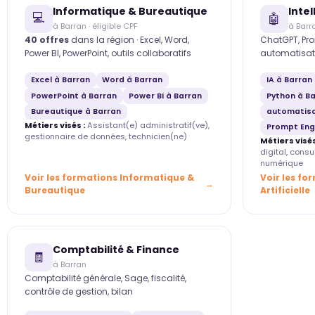
Informatique & Bureautique
Intel
💻
🤖
à Barran · éligible CPF
à Barr
40 offres
dans la région · Excel, Word,
ChatGPT, Pro
Power BI, PowerPoint, outils collaboratifs
automatisat
Excel à Barran
Word à Barran
IA à Barran
PowerPoint à Barran
Power BI à Barran
Python à B
Bureautique à Barran
automatisa
Métiers visés :
Assistant(e) administratif(ve),
Prompt Eng
gestionnaire de données, technicien(ne)
Métiers visés
digital, cons
numérique
Voir les formations Informatique &
Voir les fo
Bureautique
Artificielle
Comptabilité & Finance
🧾
à Barran
Comptabilité générale, Sage, fiscalité,
contrôle de gestion, bilan