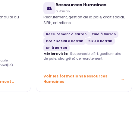
Ressources Humaines
👥
à Barran
conduite du
Recrutement, gestion de la paie, droit social,
SIRH, entretiens
Recrutement à Barran
Paie à Barran
Droit social à Barran
SIRH à Barran
RH à Barran
Métiers visés :
Responsable RH, gestionnaire
de paie, chargé(e) de recrutement
able
nnel(le)
Voir les formations Ressources
ement
Humaines