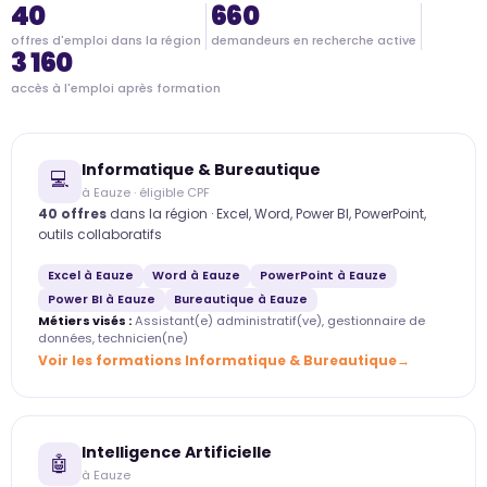
40
660
offres d'emploi dans la région
demandeurs en recherche active
3 160
accès à l'emploi après formation
Informatique & Bureautique
💻
à Eauze · éligible CPF
40 offres
dans la région · Excel, Word, Power BI, PowerPoint,
outils collaboratifs
Excel à Eauze
Word à Eauze
PowerPoint à Eauze
Power BI à Eauze
Bureautique à Eauze
Métiers visés :
Assistant(e) administratif(ve), gestionnaire de
données, technicien(ne)
Voir les formations Informatique & Bureautique
Intelligence Artificielle
🤖
à Eauze