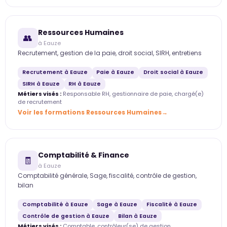
Ressources Humaines
👥
à Eauze
Recrutement, gestion de la paie, droit social, SIRH, entretiens
Recrutement à Eauze
Paie à Eauze
Droit social à Eauze
SIRH à Eauze
RH à Eauze
Métiers visés :
Responsable RH, gestionnaire de paie, chargé(e)
de recrutement
Voir les formations Ressources Humaines
Comptabilité & Finance
🧾
à Eauze
Comptabilité générale, Sage, fiscalité, contrôle de gestion,
bilan
Comptabilité à Eauze
Sage à Eauze
Fiscalité à Eauze
Contrôle de gestion à Eauze
Bilan à Eauze
Métiers visés :
Comptable, contrôleur(se) de gestion,