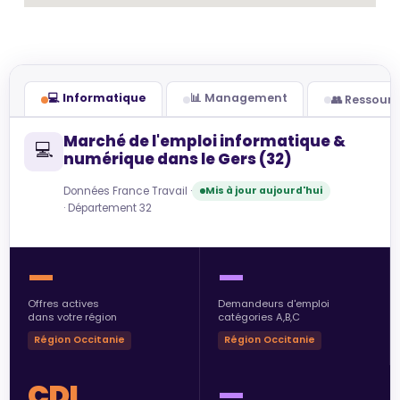
💻 Informatique
📊 Management
👥 Ressour
Marché de l'emploi informatique &
💻
numérique dans le Gers (32)
Données France Travail ·
Mis à jour aujourd'hui
· Département 32
—
—
Offres actives
Demandeurs d'emploi
dans votre région
catégories A,B,C
Région Occitanie
Région Occitanie
CDI
—