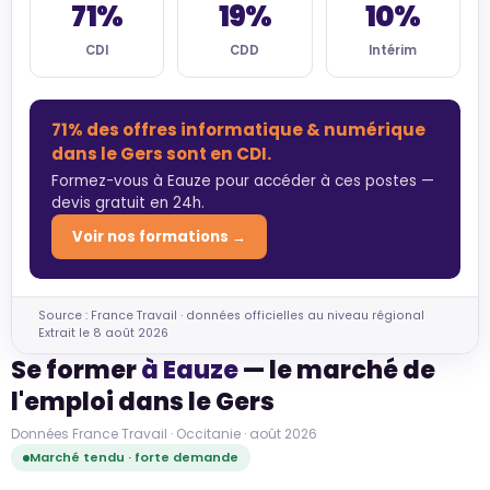
71%
19%
10%
CDI
CDD
Intérim
71% des offres informatique & numérique
dans le Gers sont en CDI.
Formez-vous à Eauze pour accéder à ces postes —
devis gratuit en 24h.
Voir nos formations →
Source : France Travail · données officielles au niveau régional
Extrait le 8 août 2026
Se former
à Eauze
— le marché de
l'emploi dans le Gers
Données France Travail · Occitanie · août 2026
Marché tendu · forte demande