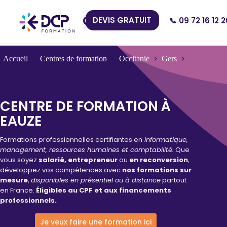
DEVIS GRATUIT
📞 09 72 16 12 2
Nos Centres
Accueil
Centres de formation
Occitanie
Gers
Eauze
CENTRE DE FORMATION À
EAUZE
Formations professionnelles certifiantes en
informatique,
management, ressources humaines et comptabilité.
Que
vous soyez
salarié, entrepreneur
ou
en reconversion
,
développez vos compétences avec
nos formations sur
mesure
,
disponibles en présentiel ou à distance
partout
en France.
Éligibles au CPF et aux financements
professionnels.
Je veux faire une formation ici