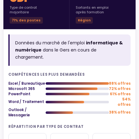
Type de contrat
Sortants en emploi
majoritaire
après formation
71% des postes
Région
Données du marché de l'emploi
informatique &
numérique
dans le Gers en cours de
chargement.
COMPÉTENCES LES PLUS DEMANDÉES
Excel / Bureautique
88% offres
Microsoft 365
72% offres
PowerPoint
61% offres
54%
Word / Traitement
offres
Outlook /
38% offres
Messagerie
RÉPARTITION PAR TYPE DE CONTRAT