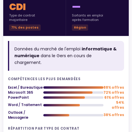
CDI
—
Type de contrat
Sortants en emploi
majoritaire
après formation
71% des postes
Région
Données du marché de l'emploi
informatique &
numérique
dans le Gers en cours de
chargement.
COMPÉTENCES LES PLUS DEMANDÉES
Excel / Bureautique
88% offres
Microsoft 365
72% offres
PowerPoint
61% offres
54%
Word / Traitement
offres
Outlook /
38% offres
Messagerie
RÉPARTITION PAR TYPE DE CONTRAT