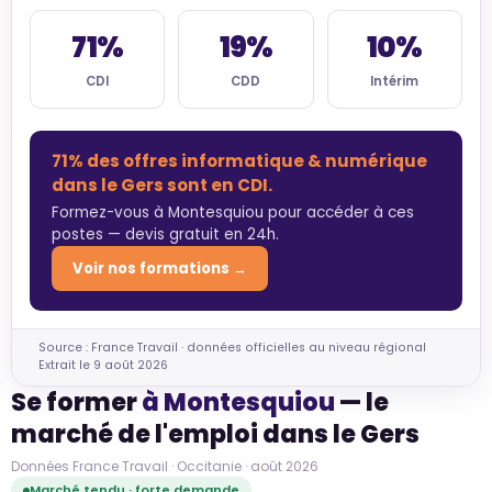
71%
19%
10%
CDI
CDD
Intérim
71% des offres informatique & numérique
dans le Gers sont en CDI.
Formez-vous à Montesquiou pour accéder à ces
postes — devis gratuit en 24h.
Voir nos formations →
Source : France Travail · données officielles au niveau régional
Extrait le 9 août 2026
Se former
à Montesquiou
— le
marché de l'emploi dans le Gers
Données France Travail · Occitanie · août 2026
Marché tendu · forte demande