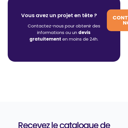
Vous avez un projet en tête ?
CONT
N
Contactez-nous pour obtenir des
informations ou un
devis
gratuitement
en moins de 24h.
Recevez le catalogue de