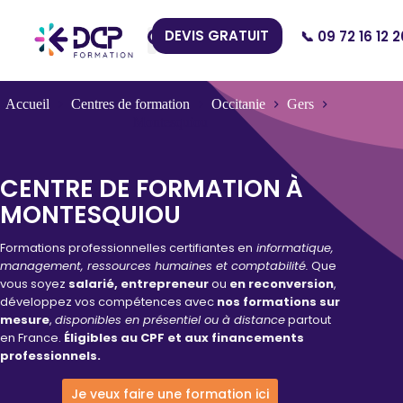
DEVIS GRATUIT
📞 09 72 16 12 2
Nos Centres
Accueil
Centres de formation
Occitanie
Gers
Montesquiou
CENTRE DE FORMATION À
MONTESQUIOU
Formations professionnelles certifiantes en
informatique,
management, ressources humaines et comptabilité.
Que
vous soyez
salarié, entrepreneur
ou
en reconversion
,
développez vos compétences avec
nos formations sur
mesure
,
disponibles en présentiel ou à distance
partout
en France.
Éligibles au CPF et aux financements
professionnels.
Je veux faire une formation ici