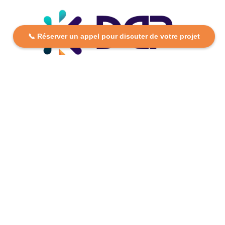
📞 Réserver un appel pour discuter de votre projet
DCP FORMATION, votre partenaire formation partout en
France. Apprenez aujourd’hui, réussissez demain avec
des formations personnalisées et accessibles.
Plan Du Site
Formations
FAQ
Nos centres
Contact
Mentions légales
Politique de confidentialité