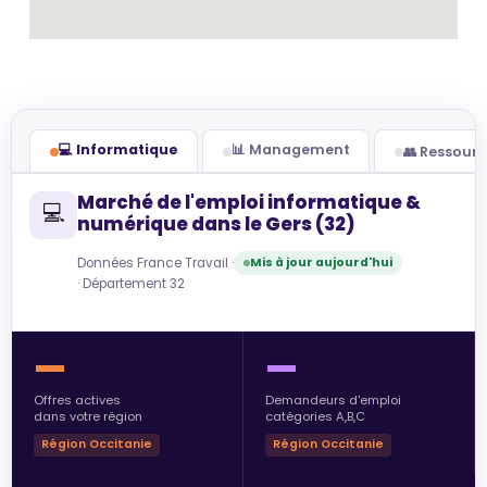
💻 Informatique
📊 Management
👥 Ressour
Marché de l'emploi informatique &
💻
numérique dans le Gers (32)
Données France Travail ·
Mis à jour aujourd'hui
· Département 32
—
—
Offres actives
Demandeurs d'emploi
dans votre région
catégories A,B,C
Région Occitanie
Région Occitanie