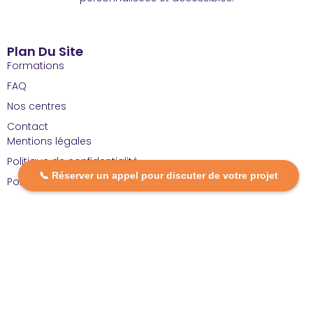
Plan Du Site
Formations
FAQ
Nos centres
Contact
Mentions légales
Politique de confidentialité
📞 Réserver un appel pour discuter de votre projet
Politique de cookies
Restons En Contact
contact@dcpformation.fr
09 72 16 12 20
🕒 Nous sommes ouverts :
Du lundi au vendredi, de 9h à 13h et de 14h à 18h.