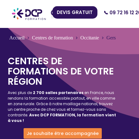
DEVIS GRATUIT
📞 09 72 16 12 2
Nos Centres
Accueil
Centres de formation
Occitanie
Gers
CENTRES DE
FORMATIONS DE VOTRE
RÉGION
Avec plus de
2 700 salles partenaires
en France, nous
rendons la formation accessible partout, en ville comme
en zone rurale. Grâce à notre maillage national, trouvez
un centre proche de chez vous et formez-vous sans
contrainte.
Avec DCP FORMATION, la formation vient
à vous !
Je souhaite être accompagnée