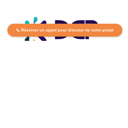
📞 Réserver un appel pour discuter de votre projet
DCP FORMATION, votre partenaire formation partout en
France. Apprenez aujourd’hui, réussissez demain avec
des formations personnalisées et accessibles.
Plan Du Site
Formations
FAQ
Nos centres
Contact
Mentions légales