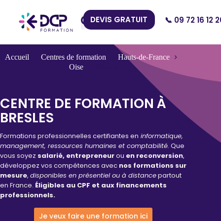
DEVIS GRATUIT
📞 09 72 16 12 2
Nos Centres
Accueil
Centres de formation
Hauts-de-France
Oise
Bresles
CENTRE DE FORMATION À
BRESLES
Formations professionnelles certifiantes en
informatique,
management, ressources humaines et comptabilité.
Que
vous soyez
salarié, entrepreneur
ou
en reconversion
,
développez vos compétences avec
nos formations sur
mesure
,
disponibles en présentiel ou à distance
partout
en France.
Éligibles au CPF et aux financements
professionnels.
Je veux faire une formation ici