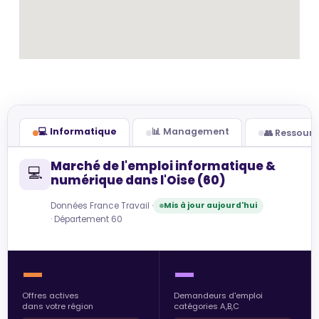
💻 Informatique
📊 Management
👥 Ressour
Marché de l'emploi informatique &
💻
numérique dans l'Oise (60)
Données France Travail ·
Mis à jour aujourd'hui
· Département 60
—
—
Offres actives
Demandeurs d'emploi
dans votre région
catégories A,B,C