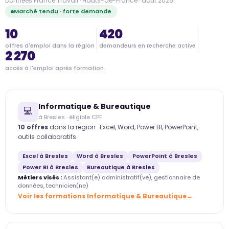
Données France Travail · Hauts-de-France · août 2026
Marché tendu · forte demande
10
420
offres d'emploi dans la région
demandeurs en recherche active
2 270
accès à l'emploi après formation
Informatique & Bureautique
💻
à Bresles · éligible CPF
10 offres
dans la région · Excel, Word, Power BI, PowerPoint,
outils collaboratifs
Excel à Bresles
Word à Bresles
PowerPoint à Bresles
Power BI à Bresles
Bureautique à Bresles
Métiers visés :
Assistant(e) administratif(ve), gestionnaire de
données, technicien(ne)
Voir les formations Informatique & Bureautique