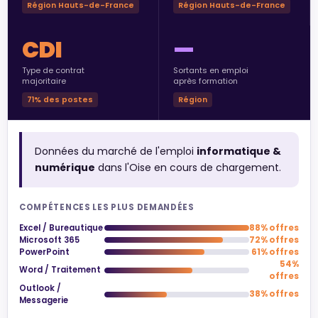
Région Hauts-de-France
Région Hauts-de-France
CDI
—
Type de contrat
Sortants en emploi
majoritaire
après formation
71% des postes
Région
Données du marché de l'emploi
informatique &
numérique
dans l'Oise en cours de chargement.
COMPÉTENCES LES PLUS DEMANDÉES
Excel / Bureautique
88% offres
Microsoft 365
72% offres
PowerPoint
61% offres
54%
Word / Traitement
offres
Outlook /
38% offres
Messagerie