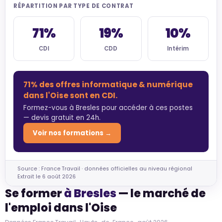
RÉPARTITION PAR TYPE DE CONTRAT
71%
19%
10%
CDI
CDD
Intérim
71% des offres informatique & numérique
dans l'Oise sont en CDI.
Formez-vous à Bresles pour accéder à ces postes
— devis gratuit en 24h.
Voir nos formations →
Source : France Travail · données officielles au niveau régional
Extrait le 6 août 2026
Se former
à Bresles
— le marché de
l'emploi dans l'Oise