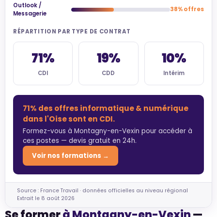
Outlook /
38% offres
Messagerie
RÉPARTITION PAR TYPE DE CONTRAT
71%
19%
10%
CDI
CDD
Intérim
71% des offres informatique & numérique
dans l'Oise sont en CDI.
Formez-vous à Montagny-en-Vexin pour accéder à
ces postes — devis gratuit en 24h.
Voir nos formations →
Source : France Travail · données officielles au niveau régional
Extrait le 8 août 2026
Se former
à Montagny-en-Vexin
—