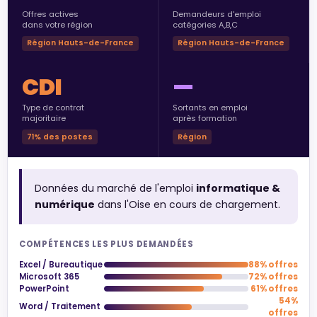
Offres actives
Demandeurs d'emploi
dans votre région
catégories A,B,C
Région Hauts-de-France
Région Hauts-de-France
CDI
—
Type de contrat
Sortants en emploi
majoritaire
après formation
71% des postes
Région
Données du marché de l'emploi
informatique &
numérique
dans l'Oise en cours de chargement.
COMPÉTENCES LES PLUS DEMANDÉES
Excel / Bureautique
88% offres
Microsoft 365
72% offres
PowerPoint
61% offres
54%
Word / Traitement
offres