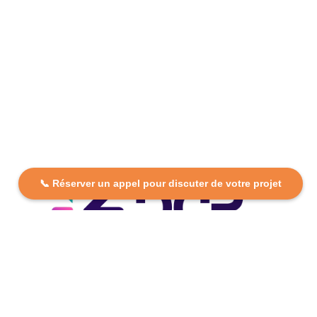
📞 Réserver un appel pour discuter de votre projet
DCP FORMATION, votre partenaire formation partout en
France. Apprenez aujourd’hui, réussissez demain avec
des formations personnalisées et accessibles.