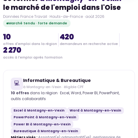
le marché de l'emploi dans l'Oise
Données France Travail · Hauts-de-France · août 2026
Marché tendu · forte demande
10
420
offres d'emploi dans la région
demandeurs en recherche active
2 270
accès à l'emploi après formation
Informatique & Bureautique
💻
à Montagny-en-Vexin · éligible CPF
10 offres
dans la région · Excel, Word, Power BI, PowerPoint,
outils collaboratifs
Excel à Montagny-en-Vexin
Word à Montagny-en-Vexin
PowerPoint à Montagny-en-Vexin
Power BI à Montagny-en-Vexin
Bureautique à Montagny-en-Vexin
Métiers visés :
Assistant(e) administratif(ve), gestionnaire de