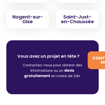
Nogent-sur-
Saint-Just-
Oise
en-Chaussée
Vous avez un projet en tête ?
CONT
N
Contactez-nous pour obtenir des
informations ou un
devis
gratuitement
en moins de 24h.