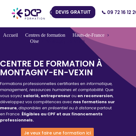
DEVIS GRATUIT
📞 09 72 16 12 2
Nos Centres
Accueil
Centres de formation
Hauts-de-France
Oise
Montagny-en-Vexin
CENTRE DE FORMATION À
MONTAGNY-EN-VEXIN
Formations professionnelles certifiantes en
informatique,
management, ressources humaines et comptabilité.
Que
vous soyez
salarié, entrepreneur
ou
en reconversion
,
développez vos compétences avec
nos formations sur
mesure
,
disponibles en présentiel ou à distance
partout
en France.
Éligibles au CPF et aux financements
professionnels.
Je veux faire une formation ici