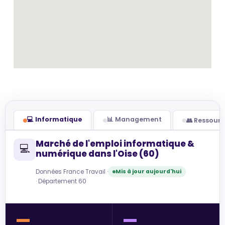
💻 Informatique
📊 Management
👥 Ressour
Marché de l'emploi informatique &
💻
numérique dans l'Oise (60)
Données France Travail ·
Mis à jour aujourd'hui
· Département 60
—
—