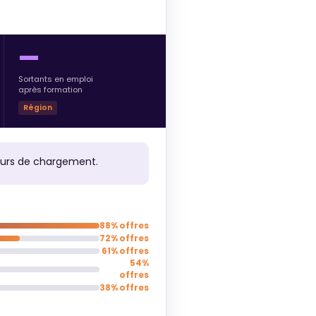
—
Sortants en emploi
après formation
Région
ours de chargement.
88% offres
72% offres
61% offres
54%
offres
38% offres