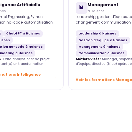
ligence Artificielle
Management
📊
snes
à Haisnes
mpt Engineering, Python,
Leadership, gestion d'équipe, 
ion no-code, automatisation
changement, communication
s
ChatGPT à Haisnes
Leadership à Haisnes
aisnes
Gestion d'équipe à Haisnes
tion no-code à Haisnes
Management à Haisnes
ineering à Haisnes
Communication à Haisnes
 :
Data analyst, chef de projet
Métiers visés :
Manager, respons
ultant(e) en transformation
d'équipe, directeur(trice) opératio
rmations Intelligence
Voir les formations Manag