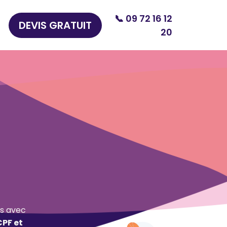
📞 09 72 16 12
DEVIS GRATUIT
20
s avec
CPF et