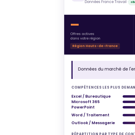
Données France Travail ·
M
—
Offres actives
dans votre région
Région Hauts-de-France
Données du marché de l'e
COMPÉTENCES LES PLUS DEMA
Excel / Bureautique
Microsoft 365
PowerPoint
Word / Traitement
Outlook / Messagerie
RÉPARTITION PAR TYPE DE CO