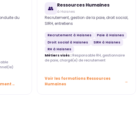
Ressources Humaines
👥
à Haisnes
conduite du
Recrutement, gestion de la paie, droit social,
SIRH, entretiens
Recrutement à Haisnes
Paie à Haisnes
Droit social à Haisnes
SIRH à Haisnes
RH à Haisnes
Métiers visés :
Responsable RH, gestionnaire
de paie, chargé(e) de recrutement
able
nnel(le)
Voir les formations Ressources
ement
Humaines