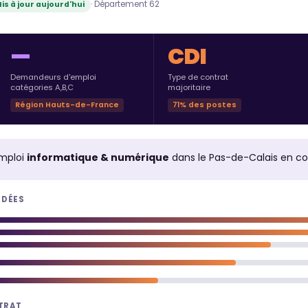
· Département 62
is à jour aujourd'hui
—
CDI
Demandeurs d'emploi
Type de contrat
catégories A,B,C
majoritaire
Région Hauts-de-France
71% des postes
mploi
informatique & numérique
dans le Pas-de-Calais en c
NDÉES
NTRAT