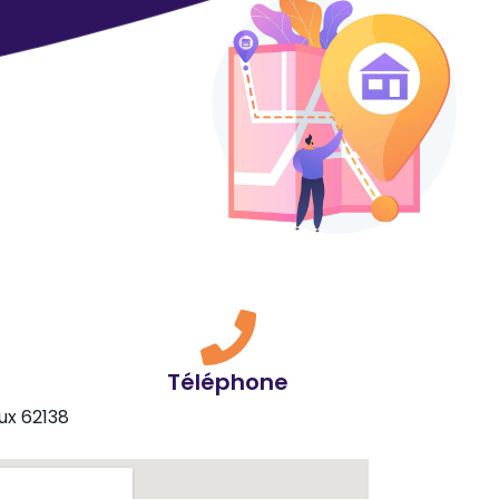
Téléphone
ux 62138