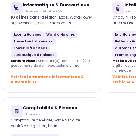
Informatique & Bureautique
Intel
💻
🤖
à Haisnes · éligible CPF
à Hai
10 offres
dans la région · Excel, Word, Power
ChatGPT, Pro
BI, PowerPoint, outils collaboratifs
automatisat
Excel à Haisnes
Word à Haisnes
IA à Haisne
PowerPoint à Haisnes
Python à H
Power BI à Haisnes
automatisa
Bureautique à Haisnes
Prompt Eng
Métiers visés :
Assistant(e) administratif(ve),
Métiers visés
gestionnaire de données, technicien(ne)
digital, cons
numérique
Voir les formations Informatique &
Voir les fo
Bureautique
Artificielle
Comptabilité & Finance
🧾
à Haisnes
Comptabilité générale, Sage, fiscalité,
contrôle de gestion, bilan