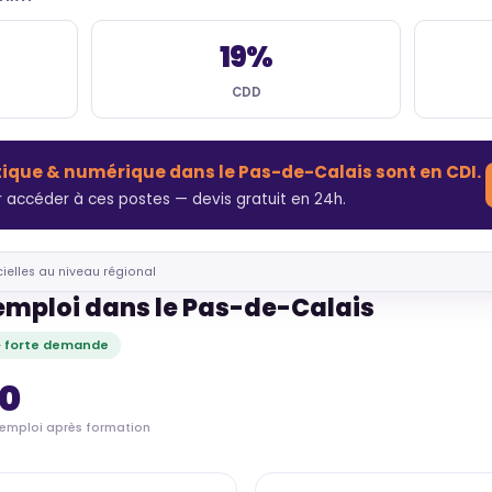
19%
CDD
tique & numérique dans le Pas-de-Calais sont en CDI.
 accéder à ces postes — devis gratuit en 24h.
cielles au niveau régional
'emploi dans le Pas-de-Calais
· forte demande
70
'emploi après formation