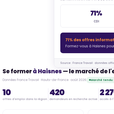
71%
CDI
71% des offres informa
Formez-vous à Haisnes pour
Source : France Travail · données offi
Se former
à Haisnes
— le marché de l
Données France Travail · Hauts-de-France · août 2026
Marché tendu 
10
420
2 2
offres d'emploi dans la région
demandeurs en recherche active
accès à l