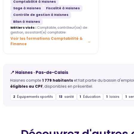
Comptabilité à Haisnes
Sage à Haisnes
Fiscalité à Haisnes
Contrôle de gestion à Haisnes
Bilan à Haisnes
Métiers visés :
Comptable, contrôleur(se) de
gestion, assistant(e) comptable
Voir les formations Comptabilité &
Finance
📍 Haisnes · Pas-de-Calais
Haisnes compte
1 779 habitants
et fait partie du bassin d'empl
éligibles au CPF
, disponibles en présentiel.
2
Équipements sportifs
13
santé
1
Éducation
1
loisirs
1
ser
Découvrez d'autres 