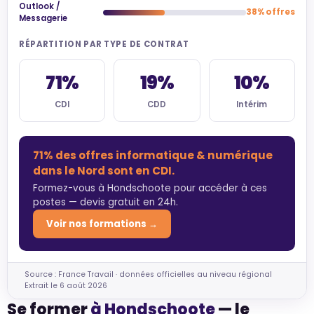
Outlook /
38% offres
Messagerie
RÉPARTITION PAR TYPE DE CONTRAT
71%
19%
10%
CDI
CDD
Intérim
71% des offres informatique & numérique
dans le Nord sont en CDI.
Formez-vous à Hondschoote pour accéder à ces
postes — devis gratuit en 24h.
Voir nos formations →
Source : France Travail · données officielles au niveau régional
Extrait le 6 août 2026
Se former
à Hondschoote
— le