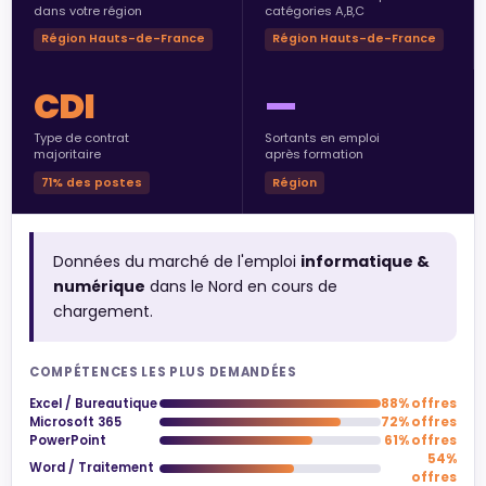
dans votre région
catégories A,B,C
Région Hauts-de-France
Région Hauts-de-France
CDI
—
Type de contrat
Sortants en emploi
majoritaire
après formation
71% des postes
Région
Données du marché de l'emploi
informatique &
numérique
dans le Nord en cours de
chargement.
COMPÉTENCES LES PLUS DEMANDÉES
Excel / Bureautique
88% offres
Microsoft 365
72% offres
PowerPoint
61% offres
54%
Word / Traitement
offres