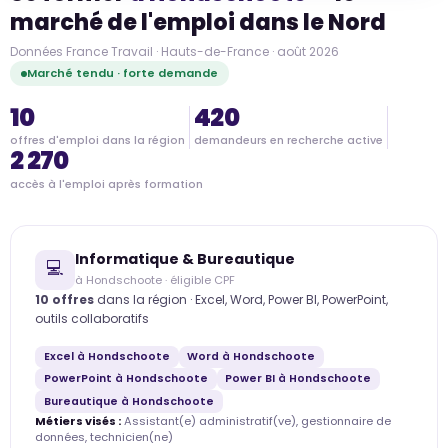
marché de l'emploi dans le Nord
Données France Travail · Hauts-de-France · août 2026
Marché tendu · forte demande
10
420
offres d'emploi dans la région
demandeurs en recherche active
2 270
accès à l'emploi après formation
Informatique & Bureautique
💻
à Hondschoote · éligible CPF
10 offres
dans la région · Excel, Word, Power BI, PowerPoint,
outils collaboratifs
Excel à Hondschoote
Word à Hondschoote
PowerPoint à Hondschoote
Power BI à Hondschoote
Bureautique à Hondschoote
Métiers visés :
Assistant(e) administratif(ve), gestionnaire de
données, technicien(ne)