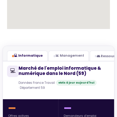
💻 Informatique
📊 Management
👥 Ressour
Marché de l'emploi informatique &
💻
numérique dans le Nord (59)
Données France Travail ·
Mis à jour aujourd'hui
· Département 59
—
—
Offres actives
Demandeurs d'emploi