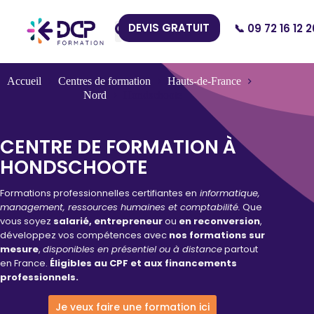
DEVIS GRATUIT
📞 09 72 16 12 2
Nos Centres
Accueil
Centres de formation
Hauts-de-France
Nord
Hondschoote
CENTRE DE FORMATION À
HONDSCHOOTE
Formations professionnelles certifiantes en
informatique,
management, ressources humaines et comptabilité.
Que
vous soyez
salarié, entrepreneur
ou
en reconversion
,
développez vos compétences avec
nos formations sur
mesure
,
disponibles en présentiel ou à distance
partout
en France.
Éligibles au CPF et aux financements
professionnels.
Je veux faire une formation ici