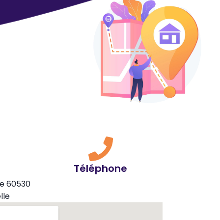
Téléphone
pe 60530
lle