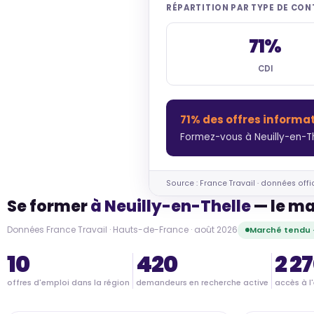
RÉPARTITION PAR TYPE DE CO
71%
CDI
71% des offres informa
Formez-vous à Neuilly-en-Th
Source : France Travail · données offi
Se former
à Neuilly-en-Thelle
— le ma
Données France Travail · Hauts-de-France · août 2026
Marché tendu 
10
420
2 2
offres d'emploi dans la région
demandeurs en recherche active
accès à l