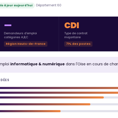
· Département 60
is à jour aujourd'hui
—
CDI
Demandeurs d'emploi
Type de contrat
catégories A,B,C
majoritaire
Région Hauts-de-France
71% des postes
mploi
informatique & numérique
dans l'Oise en cours de cha
NDÉES