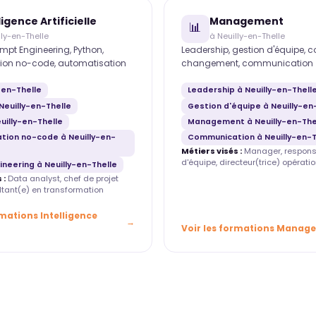
ligence Artificielle
Management
📊
lly-en-Thelle
à Neuilly-en-Thelle
mpt Engineering, Python,
Leadership, gestion d'équipe, 
ion no-code, automatisation
changement, communication
y-en-Thelle
Leadership à Neuilly-en-Thell
Neuilly-en-Thelle
Gestion d'équipe à Neuilly-en
uilly-en-Thelle
Management à Neuilly-en-The
tion no-code à Neuilly-en-
Communication à Neuilly-en-T
Métiers visés :
Manager, respons
d'équipe, directeur(trice) opératio
neering à Neuilly-en-Thelle
 :
Data analyst, chef de projet
ultant(e) en transformation
rmations Intelligence
Voir les formations Manag