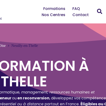
Formations
FAQ
Nos Centres
Contact
Oise
Neuilly-en-Thelle
FORMATION À
THELLE
formatique, management, ressources humaines et
reneur
ou
en reconversion
, développez vos compétence
résentiel ou à distance
partout en France.
Éligibles au 