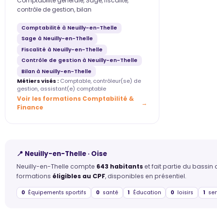
Comptabilité générale, Sage, fiscalité,
contrôle de gestion, bilan
Comptabilité à Neuilly-en-Thelle
Sage à Neuilly-en-Thelle
Fiscalité à Neuilly-en-Thelle
Contrôle de gestion à Neuilly-en-Thelle
Bilan à Neuilly-en-Thelle
Métiers visés :
Comptable, contrôleur(se) de
gestion, assistant(e) comptable
Voir les formations Comptabilité &
Finance
📍 Neuilly-en-Thelle · Oise
Neuilly-en-Thelle compte
643 habitants
et fait partie du bassin
formations
éligibles au CPF
, disponibles en présentiel.
0
Équipements sportifs
0
santé
1
Éducation
0
loisirs
1
ser