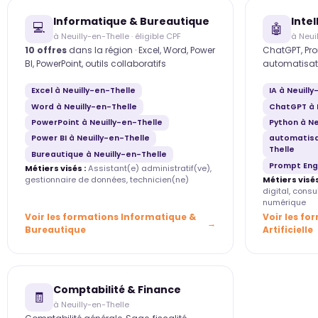
Informatique & Bureautique
Intel
💻
🤖
à Neuilly-en-Thelle · éligible CPF
à Neui
10 offres
dans la région · Excel, Word, Power
ChatGPT, Pro
BI, PowerPoint, outils collaboratifs
automatisat
Excel à Neuilly-en-Thelle
IA à Neuill
Word à Neuilly-en-Thelle
ChatGPT à 
PowerPoint à Neuilly-en-Thelle
Python à Ne
Power BI à Neuilly-en-Thelle
automatisa
Thelle
Bureautique à Neuilly-en-Thelle
Prompt Engi
Métiers visés :
Assistant(e) administratif(ve),
gestionnaire de données, technicien(ne)
Métiers visés
digital, cons
numérique
Voir les formations Informatique &
Voir les fo
Bureautique
Artificielle
Comptabilité & Finance
🧾
à Neuilly-en-Thelle