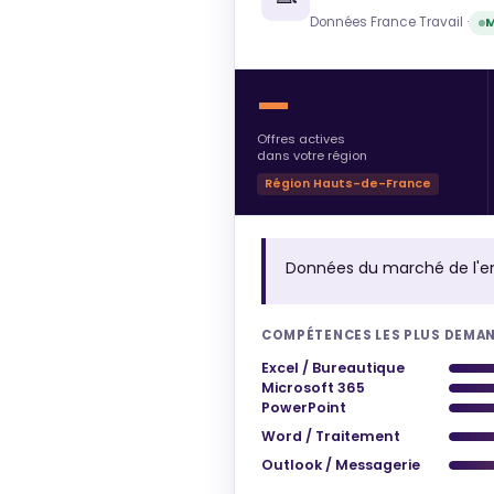
Données France Travail ·
M
—
Offres actives
dans votre région
Région Hauts-de-France
Données du marché de l'e
COMPÉTENCES LES PLUS DEMA
Excel / Bureautique
Microsoft 365
PowerPoint
Word / Traitement
Outlook / Messagerie