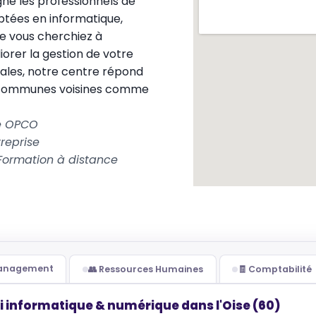
ne les professionnels de
ptées en informatique,
e vous cherchiez à
rer la gestion de votre
ales, notre centre répond
s communes voisines comme
le OPCO
reprise
Formation à distance
Management
👥 Ressources Humaines
🧾 Comptabilité
i informatique & numérique dans l'Oise (60)