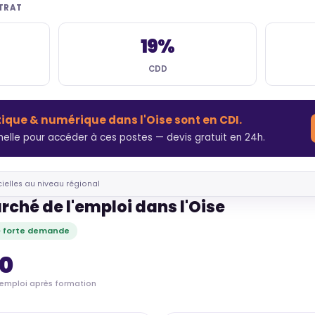
NTRAT
19%
CDD
tique & numérique dans l'Oise sont en CDI.
elle pour accéder à ces postes — devis gratuit en 24h.
cielles au niveau régional
rché de l'emploi dans l'Oise
· forte demande
70
'emploi après formation