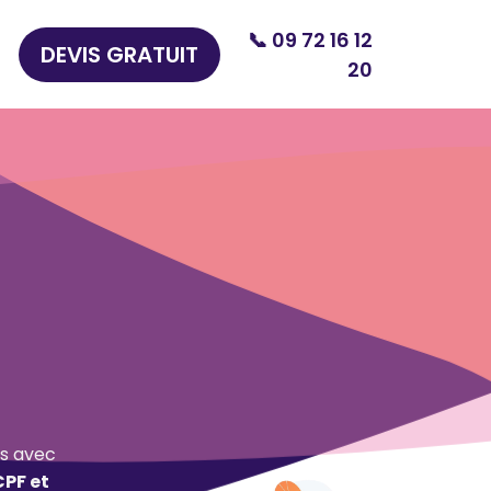
📞 09 72 16 12
DEVIS GRATUIT
20
s avec
CPF et