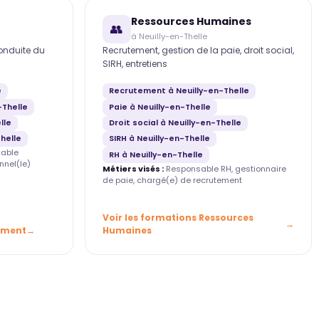
Ressources Humaines
👥
à Neuilly-en-Thelle
conduite du
Recrutement, gestion de la paie, droit social,
SIRH, entretiens
e
Recrutement à Neuilly-en-Thelle
-Thelle
Paie à Neuilly-en-Thelle
lle
Droit social à Neuilly-en-Thelle
helle
SIRH à Neuilly-en-Thelle
able
RH à Neuilly-en-Thelle
nnel(le)
Métiers visés :
Responsable RH, gestionnaire
de paie, chargé(e) de recrutement
Voir les formations Ressources
ement
Humaines