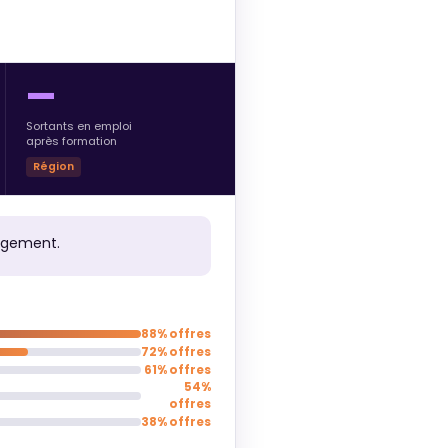
—
Sortants en emploi
après formation
Région
rgement.
88% offres
72% offres
61% offres
54%
offres
38% offres