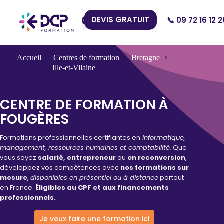
DEVIS GRATUIT
📞 09 72 16 12 2
Nos Centres
Accueil
Centres de formation
Bretagne
Ille-et-Vilaine
Fougères
CENTRE DE FORMATION À
FOUGÈRES
Formations professionnelles certifiantes en
informatique,
management, ressources humaines et comptabilité.
Que
vous soyez
salarié, entrepreneur
ou
en reconversion
,
développez vos compétences avec
nos formations sur
mesure
,
disponibles en présentiel ou à distance
partout
en France.
Éligibles au CPF et aux financements
professionnels.
Je veux faire une formation ici