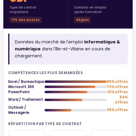
Type de contrat
Sortants en emploi
majoritaire
après formation
71% des postes
Région
Données du marché de l'emploi
informatique &
numérique
dans l'Ille-et-Vilaine en cours de
chargement.
COMPÉTENCES LES PLUS DEMANDÉES
Excel / Bureautique
88% offres
Microsoft 365
72% offres
PowerPoint
61% offres
54%
Word / Traitement
offres
Outlook /
38% offres
Messagerie
RÉPARTITION PAR TYPE DE CONTRAT