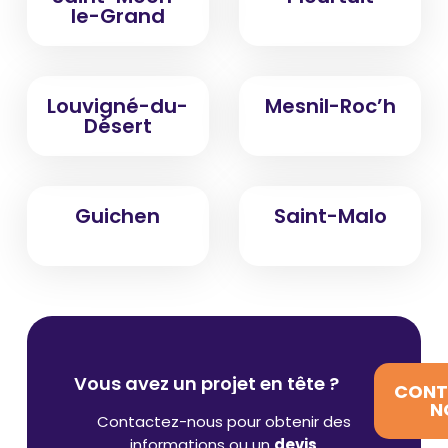
le-Grand
Louvigné-du-
Mesnil-Roc’h
Désert
Guichen
Saint-Malo
Vous avez un projet en tête ?
CONT
N
Contactez-nous pour obtenir des
informations ou un
devis