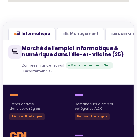
💻 Informatique
📊 Management
👥 Ressour
Marché de l'emploi informatique &
💻
numérique dans l'Ille-et-Vilaine (35)
Données France Travail ·
Mis à jour aujourd'hui
· Département 35
—
—
Offres actives
Demandeurs d'emploi
dans votre région
catégories A,B,C
Région Bretagne
Région Bretagne
CDI
—