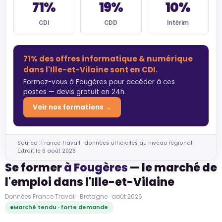
71%
19%
10%
CDI
CDD
Intérim
71% des offres informatique & numérique
dans l'Ille-et-Vilaine sont en CDI.
Formez-vous à Fougères pour accéder à ces
postes — devis gratuit en 24h.
Voir nos formations →
Source : France Travail · données officielles au niveau régional
Extrait le 6 août 2026
Se former
à Fougères
— le marché de
l'emploi dans l'Ille-et-Vilaine
Données France Travail · Bretagne · août 2026
Marché tendu · forte demande